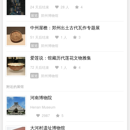
24 天后结束
28 人
4
展览
郑州博物馆
中州屋檐：郑州出土古代瓦作专题展
51 天后结束
1 人
3
展览
郑州博物馆
爱莲说：馆藏历代莲花文物雅集
72 天后结束
1 人
4
展览
郑州博物馆
附近的展馆
河南博物院
Henan Museum
2987
5
大河村遗址博物馆