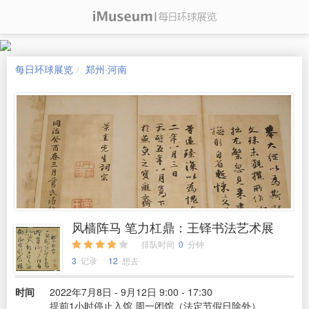
每日环球展览
郑州·河南
风樯阵马 笔力杠鼎：王铎书法艺术展
排队时间
0
分钟
3
记录
12
想去
时间
2022年7月8日 - 9月12日 9:00 - 17:30
提前1小时停止入馆 周一闭馆（法定节假日除外）