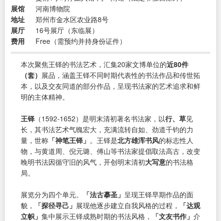
展馆
河南博物院
地址
郑州市金水区农业路8号
展厅
16号展厅（东临展）
费用
Free（需预约并持身份证件）
本次聚焦王铎的书法艺术，汇集20家文博单位的
近80件
（套）
展品，涵盖王铎不同时期代表性的书法作品和传世拓
本，以及交友同道的部分作品，呈现书法家的艺术追求和鲜
明的主体精神。
王铎
（1592-1652）是明末清初著名书法家，以
行、草
见
长，其书法艺术气魄宏大，充满流转自如、劲道千钧的力
量，世称
「神笔王铎」
。王铎是
北方雄浑书风
的标志性人
物，与黄道周、倪元璐、傅山等书法家提倡取法高古，改变
晚明书法因循守旧的风气，开创明末清初
大写意
的书法格
局。
展览分为四个单元。
「法古摹圣」
呈现王铎早期作品的面
貌，
「探径寻己」
展现他逐步建立自我风格的过程，
「达观
立帜」
集中展示王铎成熟时期的书法风格，
「文友书作」
介