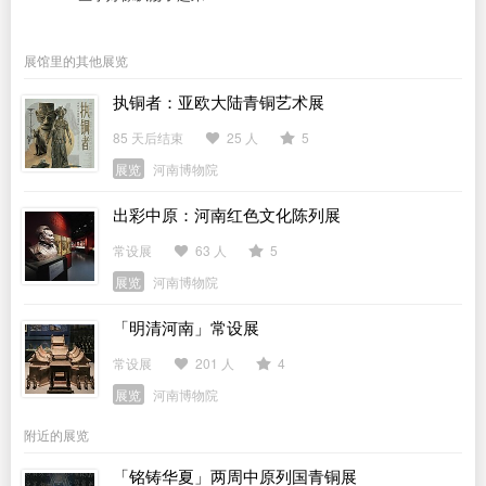
展馆里的其他展览
执铜者：亚欧大陆青铜艺术展
85 天后结束
25 人
5
展览
河南博物院
出彩中原：河南红色文化陈列展
常设展
63 人
5
展览
河南博物院
「明清河南」常设展
常设展
201 人
4
展览
河南博物院
附近的展览
「铭铸华夏」两周中原列国青铜展