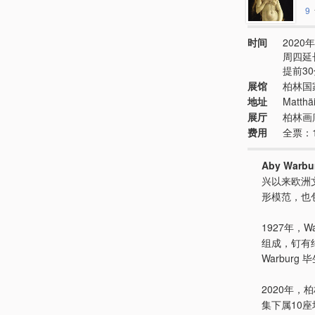
9
时间
2020年
周四延长
提前3
展馆
柏林国
地址
Matthäi
展厅
柏林画廊
费用
全票：
Aby Warbu
兴以来欧洲
形模范，也
1927年，W
组成，钉有
Warbur
2020年
集下属10