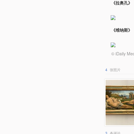
《拉奥孔》（L
《维纳斯》（
© iDail
4
张照片
3
条评论