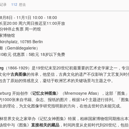
记录
112
想去
8月8日 - 11月1日 10:00 - 18:00
至20:00 周六周日推迟至11:00开放
0分钟停止售票 周一闭馆
家博物馆
kirchplatz, 10785 Berlin
（Gemäldegalerie）
10欧元 优惠票：5欧元 18岁以下免费
rg
（1866-1929）是19世纪末至20世纪初最重要的艺术史学家之一，专
文化中
古典图像
的传承，他坚信，古典文化的遗产不仅影响了文艺复兴时
包含了原始的情感意义，凝结于欧洲艺术的关键场景与主题之中。
arburg 开始创作《
记忆女神图集
》（Mnemosyne Atlas），这部「图集
约1000张来自书籍、杂志、报纸的图片，根据14个主题进行排列。「图
g 毕生的理论，为文化图像学研究指明新的方向，在他去世时仍未能完成。
，柏林世界文化之家举办《记忆女神图集》特展，柏林国家博物馆同期推出
座场馆中与《图集》
直接相关的藏品
，时间跨度从史前时代到20世纪，包括