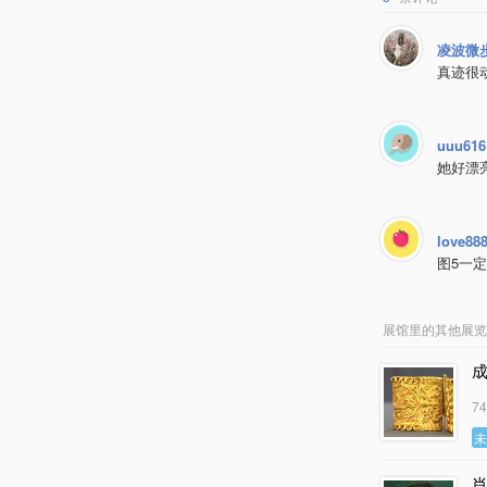
凌波微
真迹很
uuu616
她好漂
love88
图5一
展馆里的其他展览
7