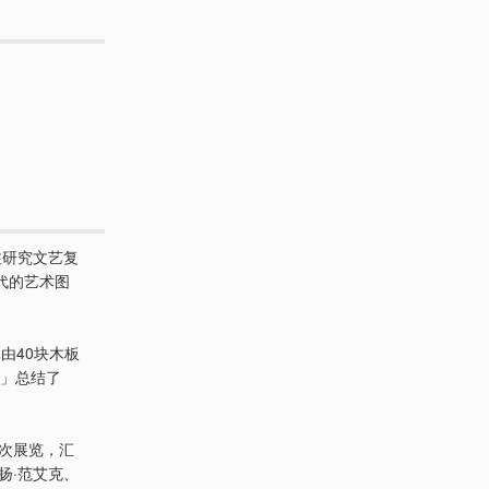
注研究文艺复
代的艺术图
」由40块木板
集」总结了
本次展览，汇
扬·范艾克、