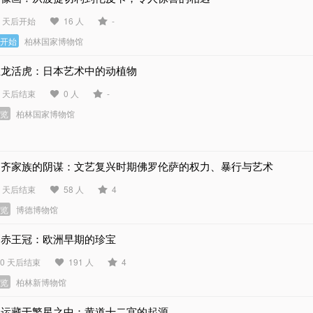
9 天后开始
16 人
-
未开始
柏林国家博物馆
生龙活虎：日本艺术中的动植物
0 天后结束
0 人
-
展览
柏林国家博物馆
帕齐家族的阴谋：文艺复兴时期佛罗伦萨的权力、暴行与艺术
3 天后结束
58 人
4
展览
博德博物馆
刻赤王冠：欧洲早期的珍宝
10 天后结束
191 人
4
展览
柏林新博物馆
命运藏于繁星之中：黄道十二宫的起源