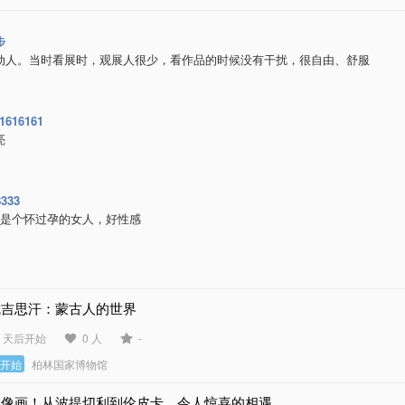
步
动人。当时看展时，观展人很少，看作品的时候没有干扰，很自由、舒服
1616161
亮
8333
定是个怀过孕的女人，好性感
成吉思汗：蒙古人的世界
4 天后开始
0 人
-
未开始
柏林国家博物馆
肖像画！从波提切利到伦皮卡，令人惊喜的相遇