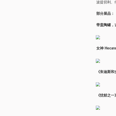
波提切利、伦
部分展品：
带盖陶罐，
女神 Hecat
《朱迪斯和女仆》
《忧郁之一》（