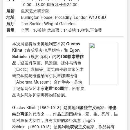
10:00 - 18:00 周五延长至22:00
展馆
皇家艺术研究院
地址
Burlington House, Piccadilly, London W1J 0BD
展厅
The Sackler Wing of Galleries
费用
全票：16英镑 优惠票：14英镑 16岁以下免费
本次展览将展出奥地利艺术家
Gustav
Klimt
（古斯塔夫·克里姆特）和
Egon
Schiele
（埃贡·席勒）的
约100幅素描作
品
，涵盖肖像画、风景画、裸体与情色
（Erotic）素描等，展览由伦敦皇家艺术
研究学院与维也纳阿尔贝蒂娜博物馆
（Albertina Museum）合作举办，是为
了纪念两位艺术家
逝世100周年
，所有展
品均从阿尔贝蒂娜博物馆借展。
Gustav Klimt（1862-1918）是奥地利
象征主义
画家、
维也
纳分离派
的代表之一，作品主题围绕性、爱、生、死等，描
绘对象多为女性，具有大胆的象征寓意；Egon
Schiele（1890-1918）是奥利地
表现主义
画家，作品具有