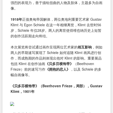
强烈的表现力，善于描绘扭曲的人物及肢体，主题多为自画
像。
1918年
正值奥匈帝国解体，两位奥地利重要艺术家 Gustav
Klimt 与 Egon Schiele 在这一年相继离世，Klimt 去世时56
岁，Schiele 年仅28岁。两人的离世使得维也纳历史上短暂
的创作活跃期走向终结。
本次展览将尝试通过画作呈现两位艺术家的
相互影响
，例如
两人的早期速写展现了 Schiele 如何追随 Klimt 画风进行创
作，而成熟期的作品则体现出他对 Klimt 的影响。重要展品
包括 Klimt 在创作油画
《贝多芬横饰带》
（Beethoven
Frieze）前的速写习作
《拥抱的恋人》
，以及 Schiele 的多
幅自画像等。
《贝多芬横饰带》（Beethoven Frieze，局部），Gustav
Klimt，1901年