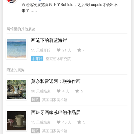
通过这次展览喜欢上了Schiele，之后去Leopold才会出不
来了……
展馆里的其他展览
画笔下的蔚蓝海岸
55 天后开始
21 人
-
未开始
皇家艺术研究院
附近的展览
莫奈和雷诺阿：联袂作画
38 天后结束
4 人
5
展览
英国国家美术馆
西班牙画家苏巴朗作品展
15 天后结束
45 人
5
展览
英国国家美术馆