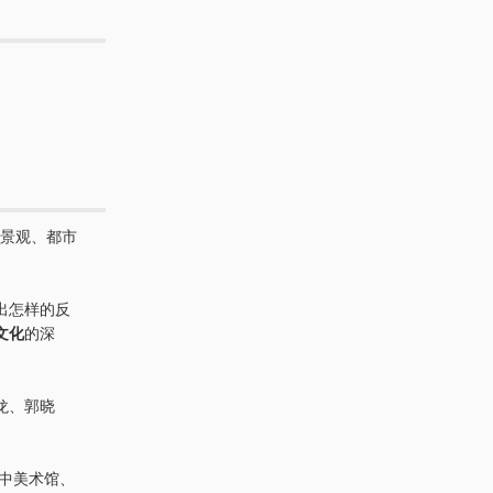
景观、都市
出怎样的反
文化
的深
龙、郭晓
国中美术馆、