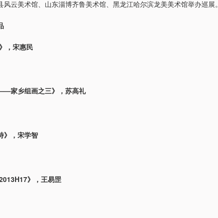
县风云美术馆、山东淄博齐鲁美术馆、黑龙江哈尔滨龙美美术馆举办巡展
品
边》，宋惠民
——家乡组画之三》，苏高礼
特》，宋学智
2013H17》，王易罡