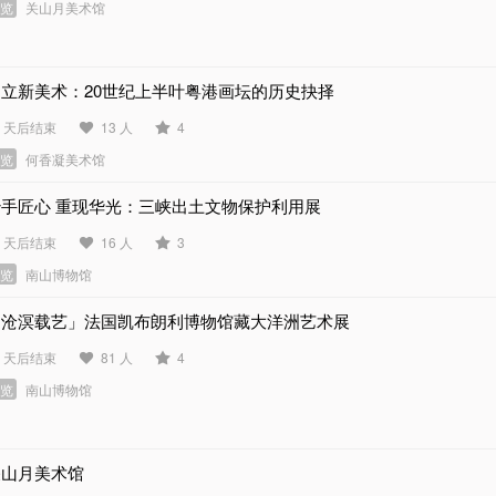
展览
关山月美术馆
建立新美术：20世纪上半叶粤港画坛的历史抉择
1 天后结束
13 人
4
展览
何香凝美术馆
妙手匠心 重现华光：三峡出土文物保护利用展
0 天后结束
16 人
3
展览
南山博物馆
「沧溟载艺」法国凯布朗利博物馆藏大洋洲艺术展
2 天后结束
81 人
4
展览
南山博物馆
关山月美术馆