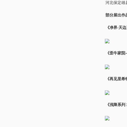
河北保定雄
部分展出作
《净界·天
《歪牛家院
《再见里希
《浅降系列 