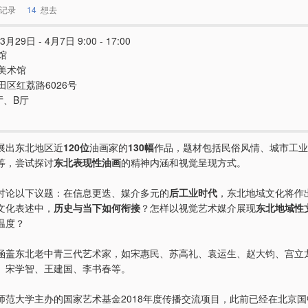
记录
14
想去
3月29日 - 4月7日 9:00 - 17:00
馆
美术馆
田区红荔路6026号
厅、B厅
展出东北地区近
120位
油画家的
130幅
作品，题材包括民俗风情、城市工业
等，尝试探讨
东北表现性油画
的精神内涵和视觉呈现方式。
讨论以下议题：在信息更迭、媒介多元的
后工业时代
，东北地域文化将作
文化表述中，
历史与当下如何衔接
？怎样以视觉艺术媒介展现
东北地域性
温度？
涵盖东北老中青三代艺术家，如宋惠民、苏高礼、袁运生、赵大钧、宫立
、宋学智、王建国、李书春等。
师范大学主办的国家艺术基金2018年度传播交流项目，此前已经在北京