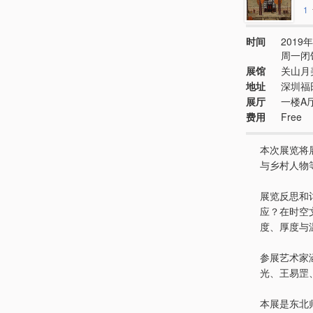
1
时间
2019年
周一闭
展馆
关山月
地址
深圳福
展厅
一楼A
费用
Free
本次展览将
与乡村人物
展览反思和
应？在时空
度、厚度与
参展艺术家
光、王易罡
本展是东北