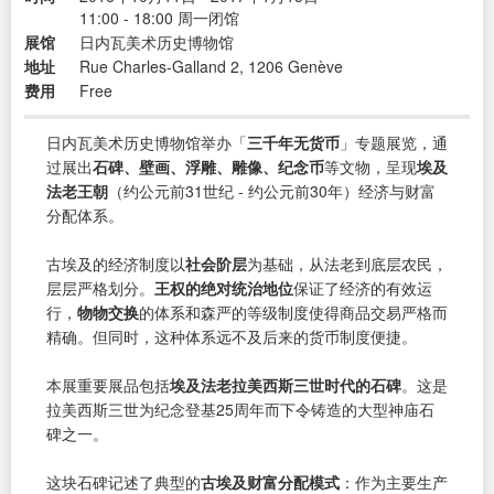
11:00 - 18:00 周一闭馆
展馆
日内瓦美术历史博物馆
地址
Rue Charles-Galland 2, 1206 Genève
费用
Free
日内瓦美术历史博物馆举办「
三千年无货币
」专题展览，通
过展出
石碑、壁画、浮雕、雕像、纪念币
等文物，呈现
埃及
法老王朝
（约公元前31世纪 - 约公元前30年）经济与财富
分配体系。
古埃及的经济制度以
社会阶层
为基础，从法老到底层农民，
层层严格划分。
王权的绝对统治地位
保证了经济的有效运
行，
物物交换
的体系和森严的等级制度使得商品交易严格而
精确。但同时，这种体系远不及后来的货币制度便捷。
本展重要展品包括
埃及法老拉美西斯三世时代的石碑
。这是
拉美西斯三世为纪念登基25周年而下令铸造的大型神庙石
碑之一。
这块石碑记述了典型的
古埃及财富分配模式
：作为主要生产