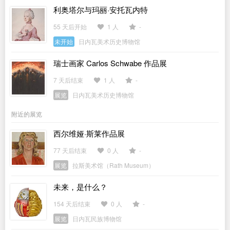
利奥塔尔与玛丽·安托瓦内特
55 天后开始
1 人
-
未开始
日内瓦美术历史博物馆
瑞士画家 Carlos Schwabe 作品展
7 天后结束
1 人
-
展览
日内瓦美术历史博物馆
附近的展览
西尔维娅·斯莱作品展
77 天后结束
0 人
-
展览
拉斯美术馆（Rath Museum）
未来，是什么？
154 天后结束
0 人
-
展览
日内瓦民族博物馆