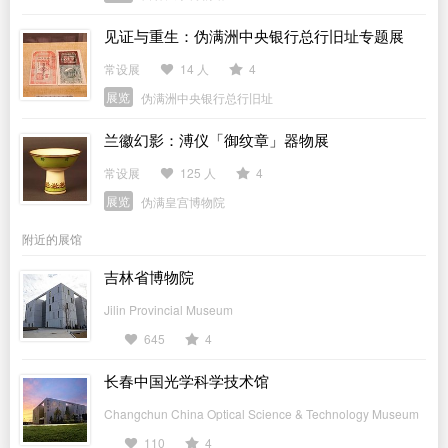
见证与重生：伪满洲中央银行总行旧址专题展
常设展
14 人
4
展览
伪满洲中央银行总行旧址
兰徽幻影：溥仪「御纹章」器物展
常设展
125 人
4
展览
伪满皇宫博物院
附近的展馆
吉林省博物院
Jilin Provincial Museum
645
4
长春中国光学科学技术馆
Changchun China Optical Science & Technology Museum
110
4