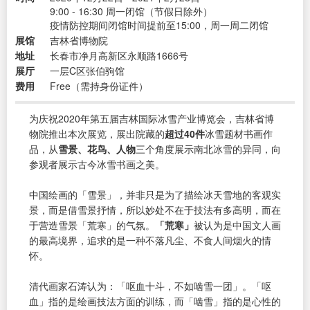
9:00 - 16:30 周一闭馆（节假日除外）
疫情防控期间闭馆时间提前至15:00，周一周二闭馆
展馆
吉林省博物院
地址
长春市净月高新区永顺路1666号
展厅
一层C区张伯驹馆
费用
Free（需持身份证件）
为庆祝2020年第五届吉林国际冰雪产业博览会，吉林省博
物院推出本次展览，展出院藏的
超过40件
冰雪题材书画作
品，从
雪景、花鸟、人物
三个角度展示南北冰雪的异同，向
参观者展示古今冰雪书画之美。
中国绘画的「雪景」，并非只是为了描绘冰天雪地的客观实
景，而是借雪景抒情，所以妙处不在于技法有多高明，而在
于营造雪景「荒寒」的气氛。
「荒寒」
被认为是中国文人画
的最高境界，追求的是一种不落凡尘、不食人间烟火的情
怀。
清代画家石涛认为：「呕血十斗，不如啮雪一团」。「呕
血」指的是绘画技法方面的训练，而「啮雪」指的是心性的