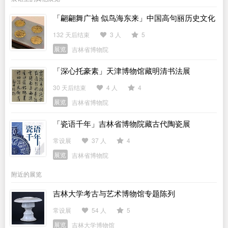
「翩翩舞广袖 似鸟海东来」中国高句丽历史文化
展
132 天后结束
3 人
5
展览
吉林省博物院
「深心托豪素」天津博物馆藏明清书法展
30 天后结束
4 人
4
展览
吉林省博物院
「瓷语千年」吉林省博物院藏古代陶瓷展
常设展
37 人
4
展览
吉林省博物院
附近的展览
吉林大学考古与艺术博物馆专题陈列
常设展
54 人
5
展览
吉林大学博物馆