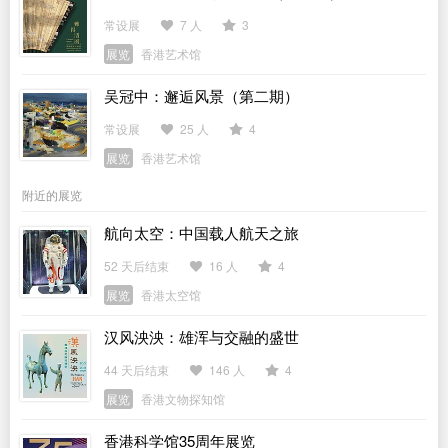
常设展
7 人
3
展览
香港艺术馆
吴冠中：邂逅风景（第二期）
常设展
25 人
4
展览
香港艺术馆
附近的展览
航向太空：中国载人航天之旅
52 天后结束
16 人
4
展览
香港太空馆
汉风泱泱：雄浑与交融的盛世
44 天后结束
146 人
4
展览
香港文物探知馆
香港科学馆35周年展览