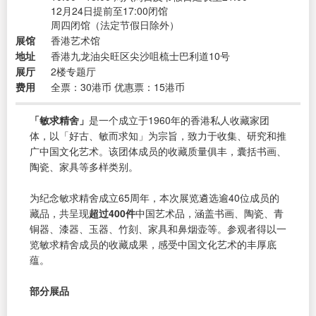
12月24日提前至17:00闭馆
周四闭馆（法定节假日除外）
展馆
香港艺术馆
地址
香港九龙油尖旺区尖沙咀梳士巴利道10号
展厅
2楼专题厅
费用
全票：30港币 优惠票：15港币
「敏求精舍」
是一个成立于1960年的香港私人收藏家团
体，以「好古、敏而求知」为宗旨，致力于收集、研究和推
广中国文化艺术。该团体成员的收藏质量俱丰，囊括书画、
陶瓷、家具等多样类别。
为纪念敏求精舍成立65周年，本次展览遴选逾40位成员的
藏品，共呈现
超过400件
中国艺术品，涵盖书画、陶瓷、青
铜器、漆器、玉器、竹刻、家具和鼻烟壶等。参观者得以一
览敏求精舍成员的收藏成果，感受中国文化艺术的丰厚底
蕴。
部分展品