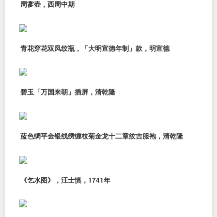
周㗬壶，西周中期
青花穿花双凤纹瓶，「大明宣德年制」款，明宣德
碧玉「万国来朝」插屏，清乾隆
蓝色绸平金银线绣缠枝菊金龙十二章纹吉服袍，清乾隆
《乞水图》，汪士慎，1741年