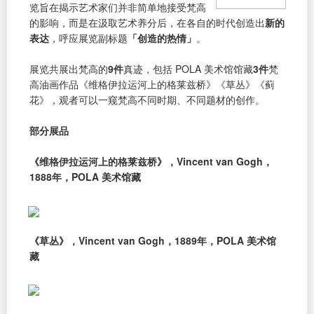
览旨在揭示艺术家们并非简单地接受梵高
的影响，而是在汲取艺术养分后，在各自的时代创造出
新的
表达
，呼应展览副标题
「创造的热情」
。
展览共展出梵高的
9件
真迹，包括 POLA 美术馆馆藏
3件
梵
高油画作品《维格伊拉运河上的格莱兹桥》《草丛》《蓟
花》，观者可以一窥梵高不同时期、不同题材的创作。
部分展品
《维格伊拉运河上的格莱兹桥》，Vincent van Gogh，
1888年，POLA 美术馆藏
《草丛》，Vincent van Gogh，1889年，POLA 美术馆
藏