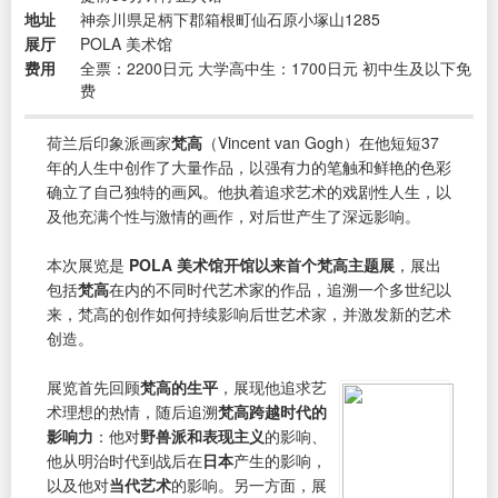
地址
神奈川県足柄下郡箱根町仙石原小塚山1285
展厅
POLA 美术馆
费用
全票：2200日元 大学高中生：1700日元 初中生及以下免
费
荷兰后印象派画家
梵高
（Vincent van Gogh）在他短短37
年的人生中创作了大量作品，以强有力的笔触和鲜艳的色彩
确立了自己独特的画风。他执着追求艺术的戏剧性人生，以
及他充满个性与激情的画作，对后世产生了深远影响。
本次展览是
POLA 美术馆开馆以来首个梵高主题展
，展出
包括
梵高
在内的不同时代艺术家的作品，追溯一个多世纪以
来，梵高的创作如何持续影响后世艺术家，并激发新的艺术
创造。
展览首先回顾
梵高的生平
，展现他追求艺
术理想的热情，随后追溯
梵高跨越时代的
影响力
：他对
野兽派和表现主义
的影响、
他从明治时代到战后在
日本
产生的影响，
以及他对
当代艺术
的影响。另一方面，展