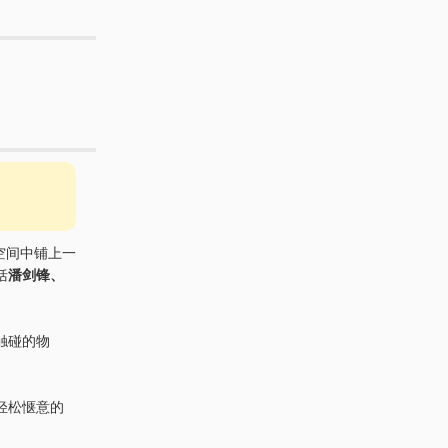
空间中铺上一
括
潘剑锋、
触碰的物
轻松惬意的