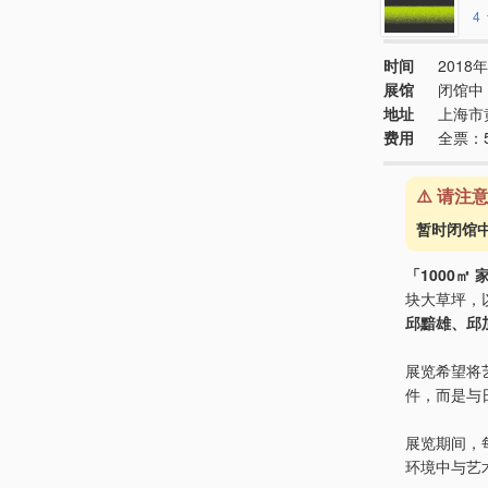
4
时间
2018年
展馆
闭馆中
地址
上海市
费用
全票：
⚠️ 请注
暂时闭馆
「1000㎡ 
块大草坪，
邱黯雄、邱
展览希望将
件，而是与
展览期间，
环境中与艺