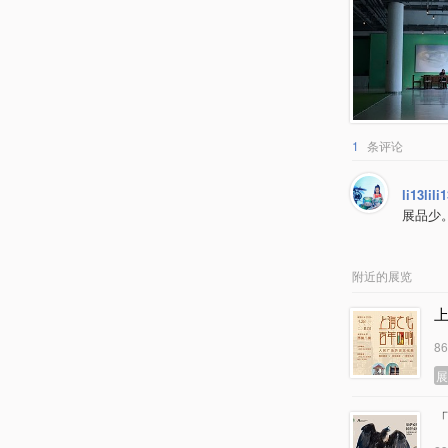
1
条评论
li13lili1
展品少
附近的展览
8