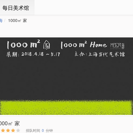
ㆍ每日美术馆
海
1000㎡ 家
000㎡ 家
排队时间
0
分钟