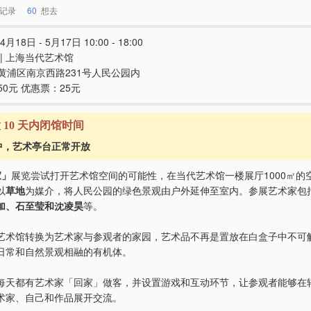
记录
60
想去
4月18日 - 5月17日 10:00 - 18:00
 | 上海当代艺术馆
黄浦区南京西路231号人民公园内
50元 优惠票：25元
意 10 天内闭馆时间
中，艺术亭台正常开放
家」
展览尝试打开艺术馆空间的可能性，在当代艺术馆一楼展厅1000㎡的
以
草地
为媒介，将人民公园的绿色景观由户外延伸至室内。参展艺术家包
加、石至莹和沈凌昊
等。
艺术馆转换为艺术家与参观者的家园，艺术品不再是置放在⽩盒⼦中不可
日常和自然景观相融的有机体。
每天都有艺术家「回家」做客，并设置游戏和互动环节，让参观者能够在
术家、自己和作品展开交流。