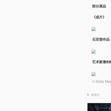
部分展品
《成片》
石至莹作品
艺术家潘剑
© iDail
5
张照片