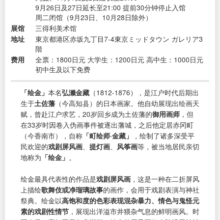
9月26日及27日延长至21:00 提前30分钟停止入馆
周二闭馆（9月23日、10月28日除外）
展馆
三得利美术馆
地址
東京都港区赤坂九丁目7-4東京ミッドタウン ガレリア3
階
费用
全票：1800日元 大学生：1200日元 高中生：1000日元
初中生及以下免费
「绘金」
本名
弘濑金藏
（1812-1876），是江户时代后期出
生于
土佐藩
（今高知县）的日本画家。他自幼展现出绘画天
赋，曾赴江户求艺，20岁回乡成为土佐藩的
御用画师
，但
在33岁时因卷入伪画事件被逐出藩城，之后他定居赤冈町
（今香南市），自称
「町绘师·金藏」
，绘制了诸多深受平
民欢迎的
戏剧屏风画
、
提灯画
、
风筝画
等，被当地居民亲切
地称为
「绘金」
。
绘金最具代表性的作品是
戏剧屏风画
，这是一种在二折屏风
上描绘
歌舞伎或净瑠璃故事
的画作，会用于戏剧表演与神社
祭典。绘金以
高饱和度的色彩表现混杂暴力、情色与鬼怪元
素的戏剧性情节
，展现出洋溢市井猥杂气息的鲜明画风。时