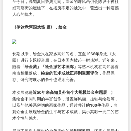
至今日，高知夏日祭典期间，绘金的屏风画仍会陈设于神社
或商店街的屋檐下，在摇曳不定的烛光中，营造出一种震撼
人心的魄力。
《伊达竞阿国戏场 累》，绘金
长期以来，绘金只在家乡高知闻名，直至1966年杂志《太
阳》进行专题报道后，在日本国内掀起一时热潮。近年来，
随着
「绘金藏」「绘金派艺术画廊」
等艺术机构在高知县香
南市相继落成，
绘金的艺术成就正得到重新评价
，作品保
存、研究与展示的条件也逐渐完善。
本次展览是
近50年来高知县外首个大规模绘金主题展
，汇
集绘金不同时期的丰富创作，涵盖屏风画、挂轴与绘卷等，
以及与他关系密切的画家作品，通过共计
约100件
作品，向
观众全面展现绘金的生平与艺术成就，揭示其独一无二的艺
术个性与魅力。
展览不仅集中展出绘金代表性的
戏剧屏风画
，还将在展厅内