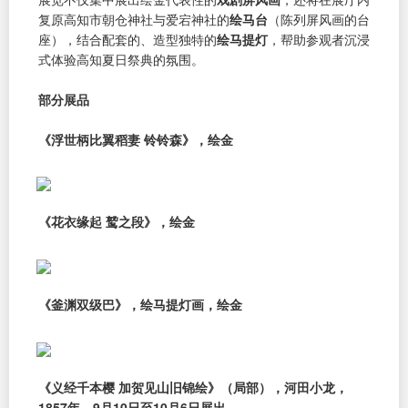
复原高知市朝仓神社与爱宕神社的
绘马台
（陈列屏风画的台
座），结合配套的、造型独特的
绘马提灯
，帮助参观者沉浸
式体验高知夏日祭典的氛围。
部分展品
《浮世柄比翼稻妻 铃铃森》，绘金
《花衣缘起 鹫之段》，绘金
《釜渊双级巴》，绘马提灯画，绘金
《义经千本樱 加贺见山旧锦绘》（局部），河田小龙，
1857年，9月10日至10月6日展出