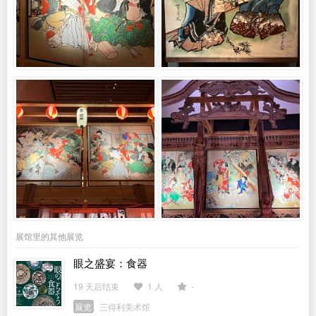
展馆里的其他展览
眼之盛宴：食器
19 天后结束
1 人
-
展览
三得利美术馆