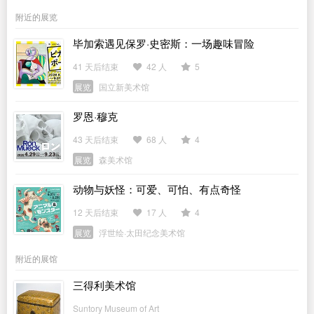
附近的展览
毕加索遇见保罗·史密斯：一场趣味冒险
41 天后结束
42 人
5
展览
国立新美术馆
罗恩·穆克
43 天后结束
68 人
4
展览
森美术馆
动物与妖怪：可爱、可怕、有点奇怪
12 天后结束
17 人
4
展览
浮世绘·太田纪念美术馆
附近的展馆
三得利美术馆
Suntory Museum of Art