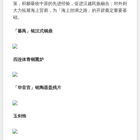
策，积极吸收中原的先进经验，促进汉越民族融合；对外则
大力拓展海上贸易，为「海上丝绸之路」的开辟奠定重要基
础。
「蕃禺」铭汉式铜鼎
四连体青铜熏炉
「华音宫」铭陶器盖残片
玉剑饰