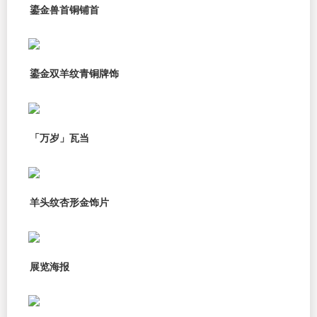
鎏金兽首铜铺首
鎏金双羊纹青铜牌饰
「万岁」瓦当
羊头纹杏形金饰片
展览海报