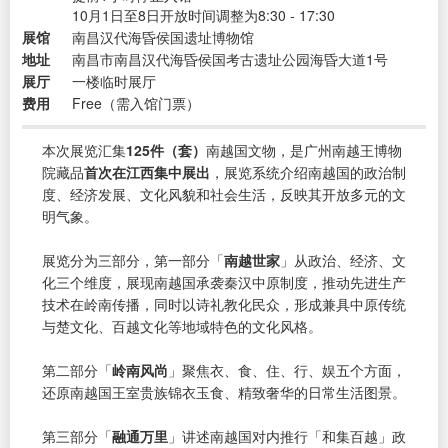
10月1日至8日开放时间调整为8:30 - 17:30
展馆
南昌汉代海昏侯国遗址博物馆
地址
南昌市南昌汉代海昏侯国考古遗址公园海昏大道1号
展厅
一楼临时展厅
费用
Free（需入馆门票）
本次展览汇集
125件（套）
南越国文物，是广州南越王博物
院藏品
首次在江西集中展出
，展览系统介绍南越国的政治制
度、经济发展、文化风貌和社会生活，反映其开放多元的文
明气象。
展览分为三部分，第一部分「
南越世家
」从政治、经济、文
化三个维度，展现南越国承袭秦汉中原制度，推动先进生产
技术在岭南传播，同时以诗礼教化民众，形成兼具中原传统
与楚文化、百越文化等地域特色的文化风格。
第二部分「
岭南风尚
」聚焦衣、食、住、行、娱五个方面，
还原南越国王室贵族锦衣玉食、精致奢华的日常生活图景。
第三部分「
融通万里
」讲述南越国对内推行「和集百越」政