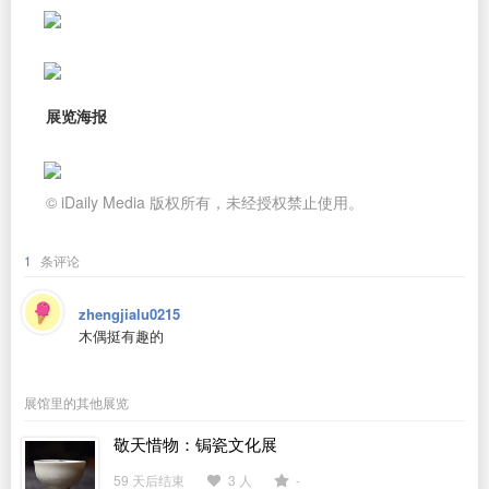
展览海报
© iDaily Media 版权所有，未经授权禁止使用。
1
条评论
zhengjialu0215
木偶挺有趣的
展馆里的其他展览
敬天惜物：锔瓷文化展
59 天后结束
3 人
-