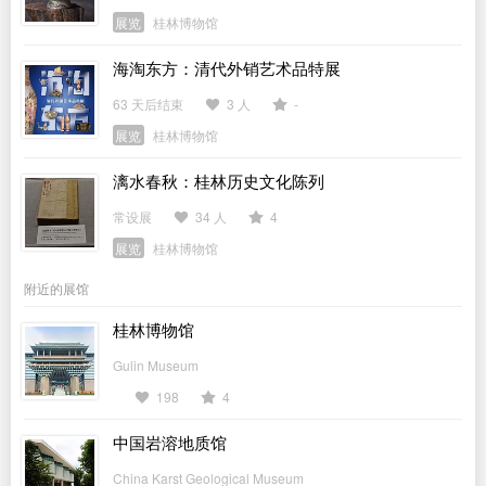
展览
桂林博物馆
海淘东方：清代外销艺术品特展
63 天后结束
3 人
-
展览
桂林博物馆
漓水春秋：桂林历史文化陈列
常设展
34 人
4
展览
桂林博物馆
附近的展馆
桂林博物馆
Gulin Museum
198
4
中国岩溶地质馆
China Karst Geological Museum