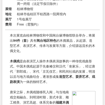
周一闭馆（法定节假日除外）
展馆
桂林博物馆
地址
桂林市临桂区平桂西路一院两馆内
展厅
1号临展厅
费用
Free（需预约）
本次展览由桂林博物馆和中国闽台缘博物馆联合举办，将展
出
94件（套）
具有
闽台地区特色
的木偶展品，从起源、造
型艺术、表演艺术、传承与发展等方面，介绍源远流长的木
偶文化。
木偶戏
是由表演艺人操作木偶表演故事的一种传统戏曲形
式。中国木偶戏起源于先秦傩仪和汉代「丧家乐」，经过唐
代「郭郎戏」、宋代「京瓦伎艺」和民间社戏的发展，明清
以后与地方戏曲结合，逐渐形成集
造型艺术、耍弄艺术、戏
剧表演
为一体的独特艺术。
唐宋之际，木偶戏随移民入闽，与当地南
戏交相融合。到明清时期，形式丰富、雕
工精美、演艺高超、体系完备的
福建木偶