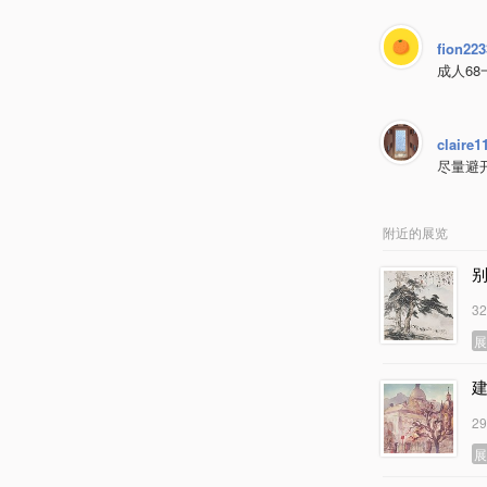
fion223
成人6
claire1
尽量避
附近的展览
3
2