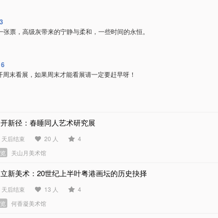
3
8一张票，高级灰带来的宁静与柔和，一些时间的永恒。
16
开周末看展，如果周末才能看展请一定要赶早呀！
别开新径：春睡同人艺术研究展
2 天后结束
20 人
4
展览
关山月美术馆
建立新美术：20世纪上半叶粤港画坛的历史抉择
9 天后结束
13 人
4
展览
何香凝美术馆