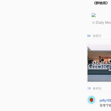
《静物画》，G
© iDail
96
张照片
18
条评论
jeffy10
非常宁