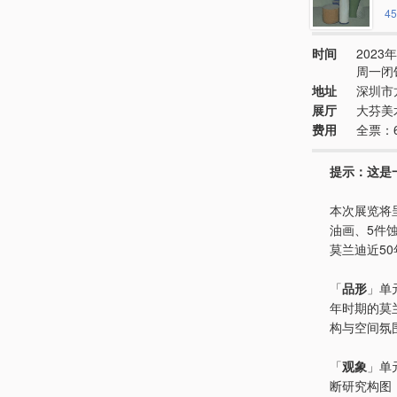
45
时间
2023年
周一闭
地址
深圳市
展厅
大芬美
费用
全票：
提示：这是
本次展览将
油画、5件
莫兰迪近5
「
品形
」单
年时期的莫
构与空间氛
「
观象
」单
断研究构图