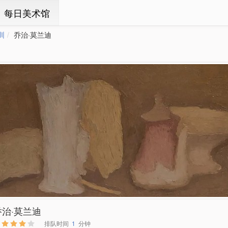
ㆍ每日美术馆
圳
乔治·莫兰迪
乔治·莫兰迪
排队时间
1
分钟