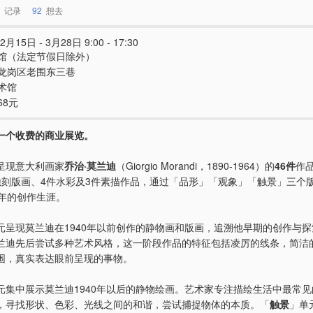
记录
92
想去
2月15日 - 3月28日 9:00 - 17:30
馆（法定节假日除外）
龙岗区老围东三巷
术馆
68元
一个收费的商业展览。
呈现意大利画家
乔治·莫兰迪
（Giorgio Morandi，1890-1964）的
46件
作品
蚀刻版画、4件水彩及3件素描作品，通过「品形」「观象」「触景」三个
0年的创作生涯。
元呈现莫兰迪在1940年以前创作的静物画和版画，追溯他早期的创作与
兰迪先后尝试多种艺术风格，这一阶段作品的特征包括凌厉的线条，简洁
围，真实表达眼前呈现的事物。
元集中展示莫兰迪1940年以后的静物绘画。艺术家专注描绘生活中最常
，寻找形状、色彩、光线之间的和谐，尝试捕捉物体的本质。「
触景
」单