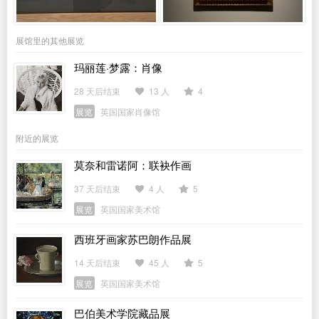
展馆里的其他展览
玛丽莲·梦露：肖像
28 天后结束
13 人
4
展览
英国国家肖像馆
附近的展览
莫奈和雷诺阿：联袂作画
37 天后结束
4 人
5
展览
英国国家美术馆
西班牙画家苏巴朗作品展
14 天后结束
45 人
5
展览
英国国家美术馆
巴伯美术学院藏品展