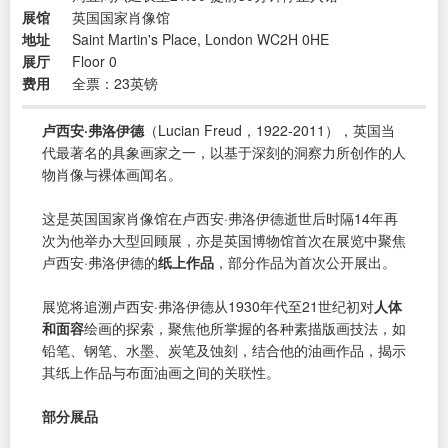
展馆
英国国家肖像馆
地址
Saint Martin's Place, London WC2H 0HE
展厅
Floor 0
费用
全票：23英镑
卢西安·弗洛伊德
（Lucian Freud，1922-2011），英国当
代最著名的具象画家之一，以基于深刻的洞察力所创作的人
物肖像与裸体画闻名。
这是英国国家肖像馆在卢西安·弗洛伊德逝世后时隔14年再
次为他举办大型回顾展，亦是英国博物馆首次在展览中聚焦
卢西安·弗洛伊德的
纸上作品
，部分作品为首次公开展出。
展览将追溯卢西安·弗洛伊德从1930年代至21世纪初对
人体
和面容
绘画的探索，聚焦他所掌握的各种素描版画技法，如
铅笔、钢笔、水墨、炭笔及蚀刻，结合他的油画作品，揭示
其纸上作品与布面油画之间的关联性。
部分展品