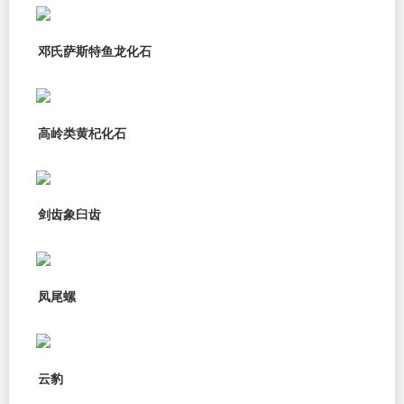
邓氏萨斯特鱼龙化石
高岭类黄杞化石
剑齿象臼齿
凤尾螺
云豹