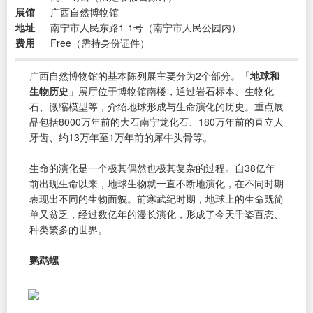
展馆
广西自然博物馆
地址
南宁市人民东路1-1号（南宁市人民公园内）
费用
Free（需持身份证件）
广西自然博物馆的基本陈列展主要分为2个部分。「
地球和
生物历史
」展厅位于博物馆南楼，通过岩石标本、生物化
石、微缩模型等，介绍地球形成与生命演化的历史。重点展
品包括8000万年前的大石南宁龙化石、180万年前的直立人
牙齿、约13万年至1万年前的犀牛头骨等。
生命的演化是一个极其偶然也极其复杂的过程。自38亿年
前出现生命以来，地球生物就一直不断地演化，在不同时期
表现出不同的生物面貌。前寒武纪时期，地球上的生命既简
单又贫乏，经过数亿年的漫长演化，形成了今天千姿百态、
种类繁多的世界。
鹦鹉螺