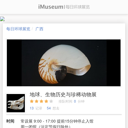
每日环球展览
广西
地球、生物历史与珍稀动物展
排队时间
0
分钟
13
记录
54
想去
时间
常设展 9:00 - 17:00 提前15分钟停止入馆
周一闭馆（法定节假日除外）