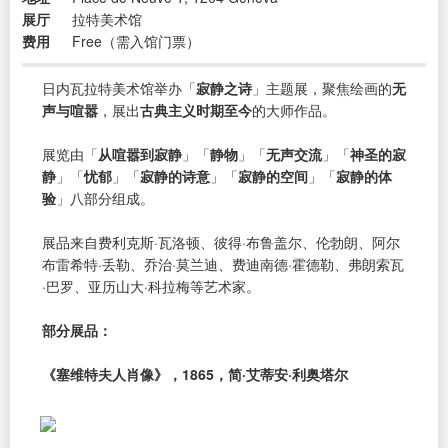
展厅
拉特美术馆
费用
Free（需入馆门票）
日内瓦拉特美术馆举办「
寂静之诗
」主题展，聚焦绘画的
无
声与喧嚣
，展出
古典主义时期至今
的大师作品。
展览由「
从喧嚣到寂静
」「
静物
」「
无声交流
」「
神圣的寂
静
」「
忧郁
」「
寂静的诗意
」「
寂静的空间
」「
寂静的体
验
」八部分组成。
展品来自费利克斯·瓦洛顿、彼得·布鲁盖尔、伦勃朗、阿尔
布雷希特·丢勒、乔治·莫兰迪、费迪南德·霍德勒、弗朗索瓦
·巴罗、亚历山大·科拉梅等艺术家。
部分展品：
《塞维特夫人肖像》，1865，简·艾蒂安·利奥塔尔