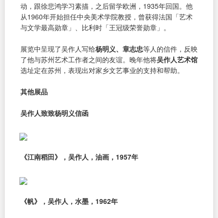
动，跟徐悲鸿学习素描，之后留学欧洲，1935年回国。他
从1960年开始担任中央美术学院教授，曾获得法国「艺术
与文学最高勋章」、比利时「王冠级荣誉勋章」。
展览中呈现了吴作人写给
杨明义、章志忠
等人的信件，反映
了他与苏州艺术工作者之间的友谊。晚年他将
吴作人艺术馆
选址定在苏州，表现出对家乡文艺事业的支持和帮助。
其他展品
吴作人致致杨明义信函
《江南稻田》，吴作人，油画，1957年
《帆》，吴作人，水墨，1962年