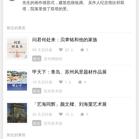
先生的画作很苏式，建筑也很低调。 吴作人纪念馆比邻双
塔，院落里借了双塔的景。
附近的展览
问君何处来：贝聿铭和他的家族
69 天后结束
22 人
5
展览
苏州博物馆
甲天下：青岛、苏州风景题材作品展
16 天后结束
1 人
4
展览
苏州美术馆
「艺海同辉」颜文樑、刘海粟艺术展
30 天后结束
16 人
5
展览
苏州美术馆
附近的展馆