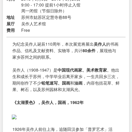
9:00 - 17:00 提前1小时停止入馆
周一闭馆（节假日除外）
地址
苏州市姑苏区定慧寺巷88号
展厅
吴作人艺术馆
费用
Free
为纪念吴作人诞辰110周年，本次展览将展出
吴作人
的书画
作品、信札及文献资料、实物等，共计
80余件
，展现他与
家乡苏州之间的联系。
吴作人（1908-1947）是
中国现代画家、美术教育家
。他出
生和成长于苏州，中学毕业后离开家乡，一生共回乡三次，
期间创作了不少
铅笔速写、国画
和
油画
，内容包括花草、鲜
果、树石，以及苏州园林和太湖风光。
《太湖景色》，吴作人，国画，1962年
1926年吴作人前往上海，追随田汉参加「普罗艺术」活