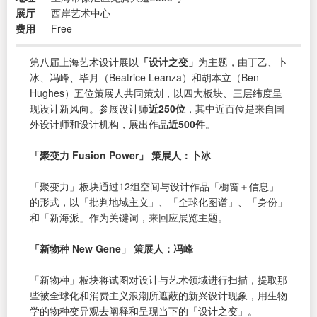
展厅
西岸艺术中心
费用
Free
第八届上海艺术设计展以
「设计之变」
为主题，由丁乙、卜
冰、冯峰、毕月（Beatrice Leanza）和胡本立（Ben
Hughes）五位策展人共同策划，以四大板块、三层纬度呈
现设计新风向。参展设计师
近250位
，其中近百位是来自国
外设计师和设计机构，展出作品
近500件
。
「聚变力 Fusion Power」 策展人：卜冰
「聚变力」板块通过12组空间与设计作品「橱窗＋信息」
的形式，以「批判地域主义」、「全球化图谱」、「身份」
和「新海派」作为关键词，来回应展览主题。
「新物种 New Gene」 策展人：冯峰
「新物种」板块将试图对设计与艺术领域进行扫描，提取那
些被全球化和消费主义浪潮所遮蔽的新兴设计现象，用生物
学的物种变异观去阐释和呈现当下的「设计之变」。