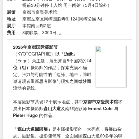
提前30分钟停止入馆 周一闭馆（5月4日除外）
展馆
京都市京瓷美术馆
地址
京都左京区冈崎圆胜寺町124(冈崎公园内)
展厅
本馆南回廊2层
费用
3展联票：3000日元
2026年京都国际摄影节
（KYOTOGRAPHIE）以
「边缘」
（Edge）为主题，展出来自8个国家的
14
位（组）
摄影师的作品，探索充满不确
定、张力与可能性的「边缘」地带，同时
邀请观者重新思考影像与现实之间微妙而
流动的界线。
本届摄影节共设12个展示地点，其中
京都市京瓷美术馆
将
展出日本摄影师
森山大道
及南非摄影师
Ernest Cole
与
Pieter Hugo
的作品。
「森山大道回顾展」
是本届摄影节的一大亮点，将展出杂
志、摄影集、摄影随笔等，全面回顾森山大道60多年的职