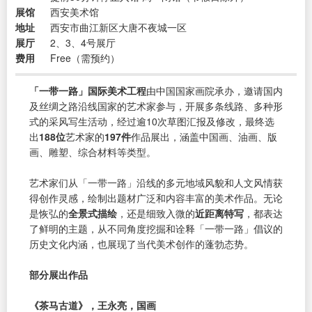
展馆
西安美术馆
地址
西安市曲江新区大唐不夜城一区
展厅
2、3、4号展厅
费用
Free（需预约）
「一带一路」国际美术工程
由中国国家画院承办，邀请国内
及丝绸之路沿线国家的艺术家参与，开展多条线路、多种形
式的采风写生活动，经过逾10次草图汇报及修改，最终选
出
188位
艺术家的
197件
作品展出，涵盖中国画、油画、版
画、雕塑、综合材料等类型。
艺术家们从「一带一路」沿线的多元地域风貌和人文风情获
得创作灵感，绘制出题材广泛和内容丰富的美术作品。无论
是恢弘的
全景式描绘
，还是细致入微的
近距离特写
，都表达
了鲜明的主题，从不同角度挖掘和诠释「一带一路」倡议的
历史文化内涵，也展现了当代美术创作的蓬勃态势。
部分展出作品
《茶马古道》，王永亮，国画