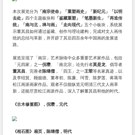
本次展览分为
「南宗使命」「重塑画史」「新纪元」「以明
去处」
四个主题板块和
「鉴藏重塑」「笔墨新生」「再造传
统」「南与北，禅与画」「走向现代」
五个小板块，系统展
示董其昌如何通过鉴藏、创作与理论建构，完成对文人画传
统的总结与革新，并开辟了其后四百余年中国画的发展道
路。
展览呈现了「南宗」艺术脉络中众多重要艺术家作品，包括
「元四家」之一
倪瓒
、「南北宗」论先行者
莫是龙
、倡导者
董其昌
、完善者
陈继儒
，「四王」之一
王翚
等名家真迹，以
及李绍箕、顾懿德、董孝初、陈廉、珂雪、陈梦莲、蒋蔼等
松江画派画家作品。观者不仅能纵览元明清三代文人画革
新，还能尽赏松江画派作品，深入了解董其昌和他的时代。
《古木修篁图》，倪瓒，元代
《相石图》扇页，陈继儒，明代