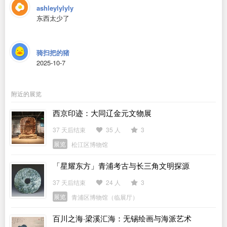
ashleylylyly
东西太少了
骑扫把的猪
2025-10-7
附近的展览
西京印迹：大同辽金元文物展
37 天后结束
35 人
3
展览
松江区博物馆
「星耀东方」青浦考古与长三角文明探源
37 天后结束
24 人
3
展览
青浦区博物馆（临展厅）
百川之海·梁溪汇海：无锡绘画与海派艺术