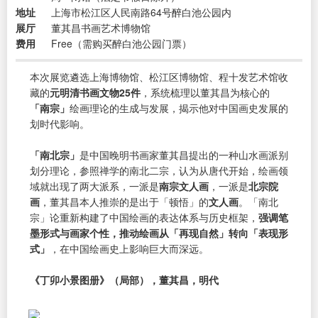
地址
上海市松江区人民南路64号醉白池公园内
展厅
董其昌书画艺术博物馆
费用
Free（需购买醉白池公园门票）
本次展览遴选上海博物馆、松江区博物馆、程十发艺术馆收
藏的
元明清书画文物25件
，系统梳理以董其昌为核心的
「南宗」
绘画理论的生成与发展，揭示他对中国画史发展的
划时代影响。
「南北宗」
是中国晚明书画家董其昌提出的一种山水画派别
划分理论，参照禅学的南北二宗，认为从唐代开始，绘画领
域就出现了两大派系，一派是
南宗文人画
，一派是
北宗院
画
，董其昌本人推崇的是出于「顿悟」的
文人画
。「南北
宗」论重新构建了中国绘画的表达体系与历史框架，
强调笔
墨形式与画家个性，推动绘画从「再现自然」转向「表现形
式」
，在中国绘画史上影响巨大而深远。
《丁卯小景图册》（局部），董其昌，明代