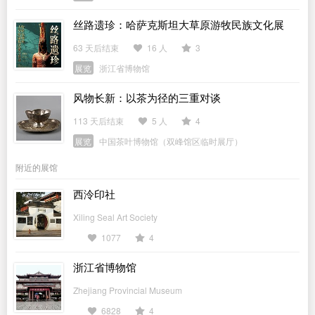
丝路遗珍：哈萨克斯坦大草原游牧民族文化展
63 天后结束
16 人
3
展览
浙江省博物馆
风物长新：以茶为径的三重对谈
113 天后结束
5 人
4
展览
中国茶叶博物馆（双峰馆区临时展厅）
附近的展馆
西泠印社
Xiling Seal Art Society
1077
4
浙江省博物馆
Zhejiang Provincial Museum
6828
4