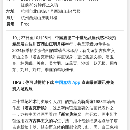
提前30分钟停止入场
地址
杭州市北山街84号西湖山庄4号楼
展厅
杭州西湖山庄明月楼
费用
Free
10月27日至10月28日，
中国嘉德二十世纪及当代艺术秋拍
精品展
在杭州
西湖山庄明月楼
举行，共呈现
近30件
将在
2024秋季拍卖会亮相的重磅艺术珍品，靳尚谊新古典主义
开山之作《塔吉克新娘》再度现身，更汇集颜文樑、潘玉
良、林风眠、关良、吴大羽、庞薰琹、沙耆、赵无极、周春
芽、刘野、刘炜、季鑫的精彩佳作。
TIPS：你可以提前下载
中国嘉德 App
查询最新展讯并免
费入场观展
二十世纪艺术
门类最引人注目的拍品为
靳尚谊
1983年油画
作品
《塔吉克新娘》
，这是靳尚谊最重要的油画代表作之
一，亦被中国油画界看作
「新古典主义」
的开端。画中靳尚
谊运用
西方古典主义的写生手法
，用小笔触细腻地点绘了塔
吉克新娘丰腴、结实而立体的面部轮廓，红、黑、白三色相