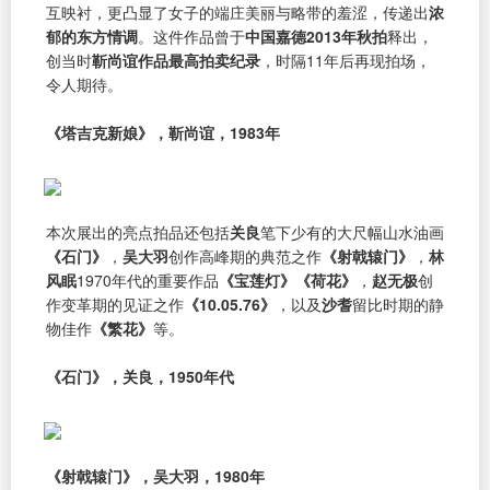
互映衬，更凸显了女子的端庄美丽与略带的羞涩，传递出
浓
郁的东方情调
。这件作品曾于
中国嘉德2013年秋拍
释出，
创当时
靳尚谊作品最高拍卖纪录
，时隔11年后再现拍场，
令人期待。
《塔吉克新娘》，靳尚谊，1983年
本次展出的亮点拍品还包括
关良
笔下少有的大尺幅山水油画
《石门》
，
吴大羽
创作高峰期的典范之作
《射戟辕门》
，
林
风眠
1970年代的重要作品
《宝莲灯》《荷花》
，
赵无极
创
作变革期的见证之作
《10.05.76》
，以及
沙耆
留比时期的静
物佳作
《繁花》
等。
《石门》，关良，1950年代
《射戟辕门》，吴大羽，1980年