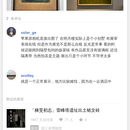
2
条评论
voler_ge
苹果原相机直接出图了 在明月楼实际上是个小别墅 布展审
美很在线 但是作为展览不是那么合格 反光是常事 看的时
候还能闻到隔壁包间的饭菜味 有作品甚至没有玻璃框 还没
隔离带 当然拍卖是主题 展出只是个小环节 不苛求太多
scottsy
就是一个正常展示，地方比较难找，因为在一众酒店中
附近的展览
「梯旻初志」雷峰塔遗址出土铭文砖
1847 天后结束
71 人
4
展览
浙江省博物馆