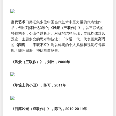
当代艺术
门类汇集多位中国当代艺术中坚力量的代表性作
品，例如
刘炜
长达3米的
《风景（三联作）》
，以三联式的
独特构图，令山峦以折射、对称的结构呈现，展现刘炜对风
景这一主题多变的思考和技法；「卡通一代」代表画家
高瑀
的
《闹海——不破不立》
则以鲜明的个人风格和视觉符号再
现「哪吒闹海」神话故事场景。
《风景（三联作）》，刘炜，2006年
《草垛上的小丑》，陈可，2011年
《目露凶光（双联作）》，陈飞，2010-2011年