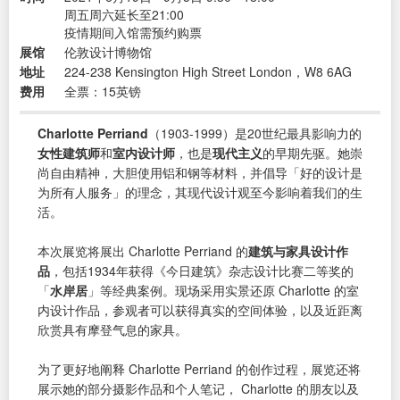
周五周六延长至21:00
疫情期间入馆需预约购票
展馆
伦敦设计博物馆
地址
224-238 Kensington High Street London，W8 6AG
费用
全票：15英镑
Charlotte Perriand
（1903-1999）是20世纪最具影响力的
女性建筑师
和
室内设计师
，也是
现代主义
的早期先驱。她崇
尚自由精神，大胆使用铝和钢等材料，并倡导「好的设计是
为所有人服务」的理念，其现代设计观至今影响着我们的生
活。
本次展览将展出 Charlotte Perriand 的
建筑与家具设计作
品
，包括1934年获得《今日建筑》杂志设计比赛二等奖的
「
水岸居
」等经典案例。现场采用实景还原 Charlotte 的室
内设计作品，参观者可以获得真实的空间体验，以及近距离
欣赏具有摩登气息的家具。
为了更好地阐释 Charlotte Perriand 的创作过程，展览还将
展示她的部分摄影作品和个人笔记， Charlotte 的朋友以及