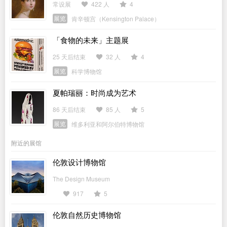
常设展
422 人
4
展览
肯辛顿宫（Kensington Palace）
「食物的未来」主题展
25 天后结束
32 人
4
展览
科学博物馆
夏帕瑞丽：时尚成为艺术
86 天后结束
85 人
5
展览
维多利亚和阿尔伯特博物馆
附近的展馆
伦敦设计博物馆
The Design Museum
917
5
伦敦自然历史博物馆