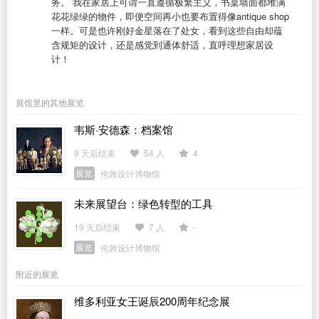
务。 我在家居上可谓一直遵循极繁主义，书桌墙面都堆满
花花绿绿的物件，即便空间再小也要布置得像antique shop
一样。可是也许刚好金星落在了处女，看到这些自由却蕴
含规矩的设计，还是感觉到通体舒适，直呼理想家居设
计！
展馆里的其他展览
韦斯·安德森：档案馆
9 天后结束
54 人
4
展览
伦敦设计博物馆
未来展望台：绿色转型的工具
19 天后结束
7 人
-
展览
伦敦设计博物馆
附近的展览
维多利亚女王诞辰200周年纪念展