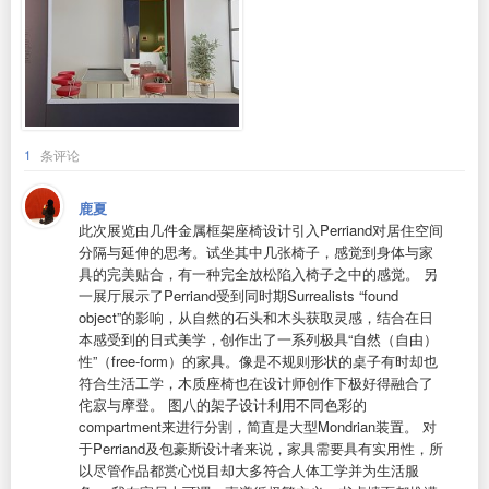
1
条评论
鹿夏
此次展览由几件金属框架座椅设计引入Perriand对居住空间
分隔与延伸的思考。试坐其中几张椅子，感觉到身体与家
具的完美贴合，有一种完全放松陷入椅子之中的感觉。 另
一展厅展示了Perriand受到同时期Surrealists “found
object”的影响，从自然的石头和木头获取灵感，结合在日
本感受到的日式美学，创作出了一系列极具“自然（自由）
性”（free-form）的家具。像是不规则形状的桌子有时却也
符合生活工学，木质座椅也在设计师创作下极好得融合了
侘寂与摩登。 图八的架子设计利用不同色彩的
compartment来进行分割，简直是大型Mondrian装置。 对
于Perriand及包豪斯设计者来说，家具需要具有实用性，所
以尽管作品都赏心悦目却大多符合人体工学并为生活服