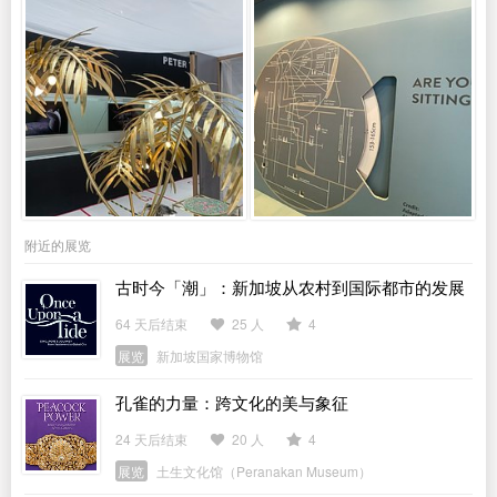
附近的展览
古时今「潮」：新加坡从农村到国际都市的发展
历程
64 天后结束
25 人
4
展览
新加坡国家博物馆
孔雀的力量：跨文化的美与象征
24 天后结束
20 人
4
展览
土生文化馆（Peranakan Museum）