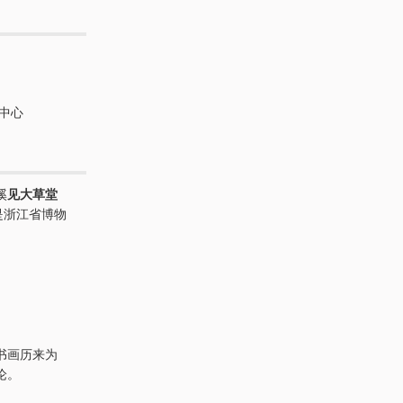
中心
溪
见大草堂
是浙江省博物
书画历来为
论。