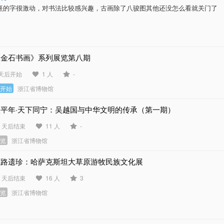
熹的字很激动，对书法比较感兴趣，古画除了八骏图其他还没怎么看就关门了
《金石书画》系列展览第八期
 天后开始
1 人
-
未开始
浙江省博物馆
太平年·天下同宁：吴越国与中华文明的传承（第一期）
6 天后结束
11 人
-
展览
浙江省博物馆
丝路遗珍：哈萨克斯坦大草原游牧民族文化展
5 天后结束
16 人
3
展览
浙江省博物馆