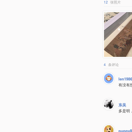
12
张照片
4
条评论
len198
有没有
东吴
多是明
puppy8