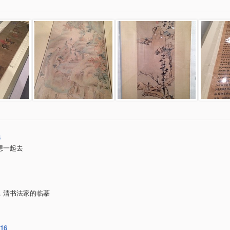
6
想一起去
，清书法家的临摹
16