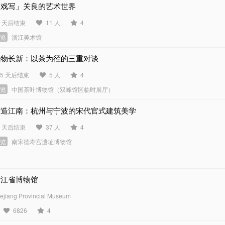
「戏写」关良的艺术世界
0 天后结束
11 人
4
展览
浙江美术馆
风物长新：以茶为径的三重对谈
15 天后结束
5 人
4
展览
中国茶叶博物馆（双峰馆区临时展厅）
营造江南：杭州与宁波的宋代官式建筑美学
4 天后结束
37 人
4
展览
南宋德寿宫遗址博物馆
浙江省博物馆
ejiang Provincial Museum
6826
4