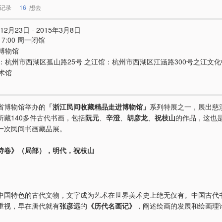
记录
16
想去
12月23日 - 2015年3月8日
- 17:00 周一闭馆
博物馆
：杭州市西湖区孤山路25号 之江馆：杭州市西湖区江涵路300号之江文化
术馆
省博物馆举办的
「浙江民间收藏精品走进博物馆」
系列特展之一，展出慈
所藏140多件古代书画，包括
阮元
、
辛澄
、
胡彦龙
、
祝枝山
的作品，这也
一次民间书画藏品展。
诗卷》（局部），明代，祝枝山
中国特色的古代文物，文字成为艺术在世界美术史上绝无仅有。中国古代
重视，早在唐代就有
张彦远
的
《历代名画记》
，阐述绘画的发展和绘画理