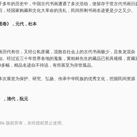
千多年的历史中，中国古代书画遭遇了多次浩劫，使留存于世古代书画日
后，经国家购藏和文化大革命的洗礼，民间所剩书画名迹更是少之又少。
图卷》，元代，杜本
画历代有仿，又经公私庋藏，流散在社会上的古代书画极少，且鱼龙混杂
知。经过近三十年世界各地的蒐集，黄柏林先生的藏品已初具规模，庋藏
00多幅，精品名迹自不待说，有些甚至为存世孤品。
本次展览为保护、研究、弘扬、传承中华民族的优秀文化，挖掘民间资源
》，清代，阮元
y Media 版权所有，未经授权禁止使用。