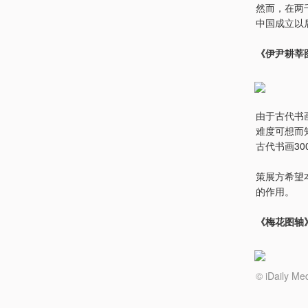
然而，在两
中国成立以
《伊尹耕莘
由于古代书
难度可想而
古代书画3
策展方希望
的作用。
《梅花图轴
© iDail