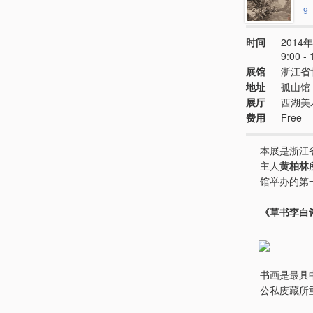
9
时间
2014年
9:00 
展馆
浙江省
地址
孤山馆
展厅
西湖美
费用
Free
本展是浙江
主人
黄柏林
馆举办的第
《草书李白
书画是最具
公私庋藏所