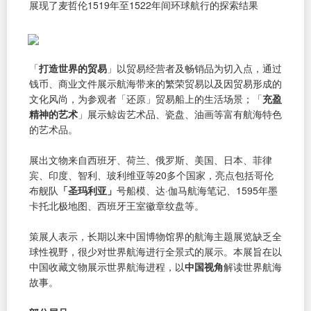
展现了麦哲伦1519年至1522年间环球航行的探索结果
「
打造世界的贸易
」以贸易经营者及畅销品为切入点，通过
钱币、商业文件展示航海带来的繁荣贸易以及因贸易形成的
文化风尚，为参观者「还原」贸易船上的生活场景；「
充盈
精神的艺术
」展示鲸齿艺术品、瓷盘、油画等富有航海特色
的艺术品。
展出文物来自西班牙、荷兰、俄罗斯、美国、日本、菲律
宾、印度、智利、玻利维亚等20多个国家，亮点包括哥伦
布舰队
「圣玛利亚」
号船模、达·伽马航海笔记、1595年墨
卡托北极地图、西班牙王室徽章纹盘等。
策展人表示，长期以来中国博物馆界的航海主题展览缺乏全
球性视野，很少对世界航海进行全景式的展示。本展旨在以
中国收藏文物展示世界航海进程，以
中国视角
解读世界航海
故事。