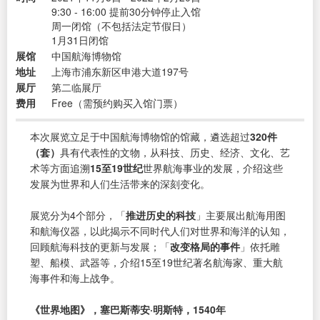
9:30 - 16:00 提前30分钟停止入馆
周一闭馆（不包括法定节假日）
1月31日闭馆
展馆
中国航海博物馆
地址
上海市浦东新区申港大道197号
展厅
第二临展厅
费用
Free（需预约购买入馆门票）
本次展览立足于中国航海博物馆的馆藏，遴选超过
320件
（套）
具有代表性的文物，从科技、历史、经济、文化、艺
术等方面追溯
15至19世纪
世界航海事业的发展，介绍这些
发展为世界和人们生活带来的深刻变化。
展览分为4个部分，「
推进历史的科技
」主要展出航海用图
和航海仪器，以此揭示不同时代人们对世界和海洋的认知，
回顾航海科技的更新与发展；「
改变格局的事件
」依托雕
塑、船模、武器等，介绍15至19世纪著名航海家、重大航
海事件和海上战争。
《世界地图》，塞巴斯蒂安·明斯特，1540年