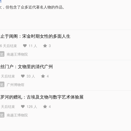
1
大，但包含了众多近代著名人物的作品。
不止于闺阁：宋金时期女性的多面人生
06 天后结束
11 人
3
展览
南越王博物院
海丝门户：文物里的清代广州
7 天后结束
33 人
4
展览
广州博物馆
尼罗河的赠礼：古埃及文物与数字艺术体验展
6 天后结束
126 人
4
展览
南越王博物院