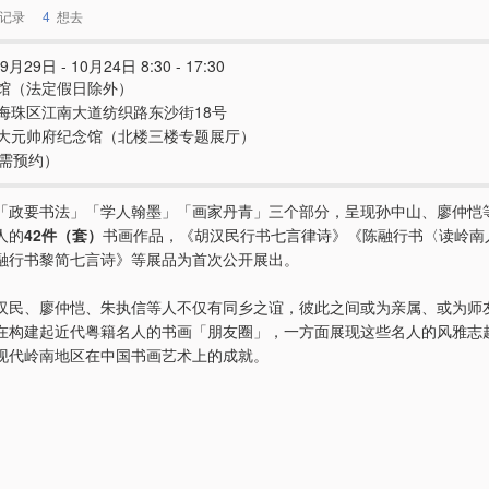
记录
4
想去
9月29日 - 10月24日 8:30 - 17:30
馆（法定假日除外）
海珠区江南大道纺织路东沙街18号
大元帅府纪念馆（北楼三楼专题展厅）
（需预约）
「政要书法」「学人翰墨」「画家丹青」三个部分，呈现孙中山、廖仲恺
人的
42件（套）
书画作品，《胡汉民行书七言律诗》《陈融行书〈读岭南
融行书黎简七言诗》等展品为首次公开展出。
汉民、廖仲恺、朱执信等人不仅有同乡之谊，彼此之间或为亲属、或为师
在构建起近代粤籍名人的书画「朋友圈」，一方面展现这些名人的风雅志
现代岭南地区在中国书画艺术上的成就。