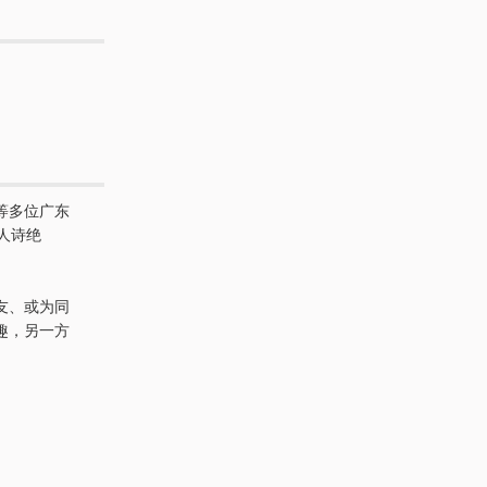
等多位广东
人诗绝
友、或为同
趣，另一方