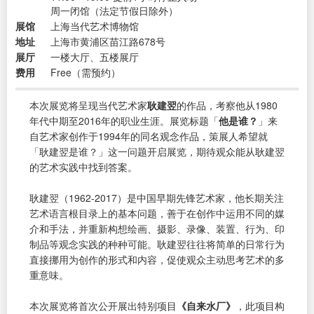
周一闭馆（法定节假日除外）
展馆
上海当代艺术博物馆
地址
上海市黄浦区苗江路678号
展厅
一楼大厅、五楼展厅
费用
Free（需预约）
本次展览将呈现当代艺术家
耿建翌
的作品，考察他从1980
年代中期至2016年的职业生涯。展览标题「
他是谁？
」来
自艺术家创作于1994年的同名观念作品，策展人希望就
「耿建翌是谁？」这一问题开启展览，期待观众能从耿建翌
的艺术实践中找到答案。
耿建翌（1962-2017）是中国早期先锋艺术家，他长期关注
艺术语言根目录上的基本问题，善于在创作中运用不同的媒
介和手法，并重新构想绘画、摄影、录像、装置、行为、印
制品等观念实践的种种可能。耿建翌往往将简单的日常行为
直接挪用为创作的形式和内容，促使观众主动思考艺术的多
重意味。
本次展览将首次公开展出特别项目
《自来水厂》
，此项目构