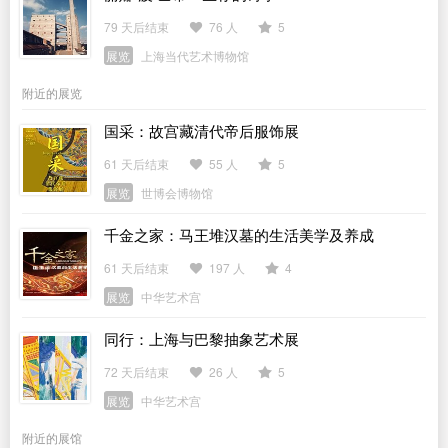
79 天后结束
76 人
5
展览
上海当代艺术博物馆
附近的展览
国采：故宫藏清代帝后服饰展
61 天后结束
55 人
5
展览
世博会博物馆
千金之家：马王堆汉墓的生活美学及养成
61 天后结束
197 人
4
展览
中华艺术宫
同行：上海与巴黎抽象艺术展
72 天后结束
26 人
5
展览
中华艺术宫
附近的展馆