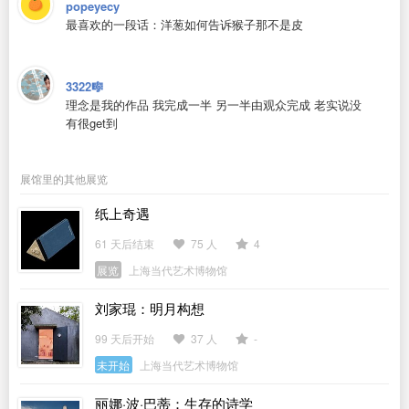
popeyecy
最喜欢的一段话：洋葱如何告诉猴子那不是皮
3322🎼
理念是我的作品 我完成一半 另一半由观众完成 老实说没
有很get到
展馆里的其他展览
纸上奇遇
61 天后结束
75 人
4
展览
上海当代艺术博物馆
刘家琨：明月构想
99 天后开始
37 人
-
未开始
上海当代艺术博物馆
丽娜·波·巴蒂：生存的诗学