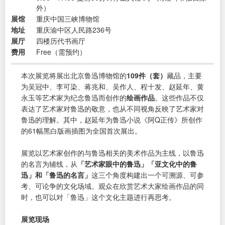
外）
展馆
重庆中国三峡博物馆
地址
重庆渝中区人民路236号
展厅
四楼历代书画厅
费用
Free（需预约）
本次展览将展出北京鲁迅博物馆的
109件（套）
藏品，主要
为吴冠中、李可染、蒋兆和、吴作人、程十发、赵延年、黄
永玉等艺术家为纪念鲁迅而创作的
绘画作品
。这些作品不仅
表达了艺术家对鲁迅的敬意，也从不同视角反映了艺术家对
鲁迅的理解。其中，赵延年为鲁迅小说《阿Q正传》所创作
的61幅黑白版画插图为全国首次展出。
展览以艺术家创作的与鲁迅相关的美术作品为主线，以鲁迅
的名言为辅线，从
「艺术家眼中的鲁迅」「亚文化中的鲁
迅」和「鲁迅的名言」
这三个角度构建出一个可溯源、可参
考、可论争的文化场域。观众在欣赏艺术大家绘画作品的同
时，也可以对「鲁迅」这个文化主题进行再思考。
展览现场