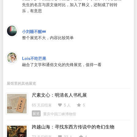
先生的名言与原文做对比，加入了释义，还制成了转转
乐，有意思
小刘睡不醒💤
整个展览不大，内容比较简单
Lois不吃芒果
融合了文学和通俗文化的先锋展览，值得一看
展馆里的其他展览
尺素文心：明清名人书札展
65 天后结束
5 人
5
展览
重庆中国三峡博物馆
跨越山海：寻找东西方传说中的奇幻生物
72 天后结束
33 人
4