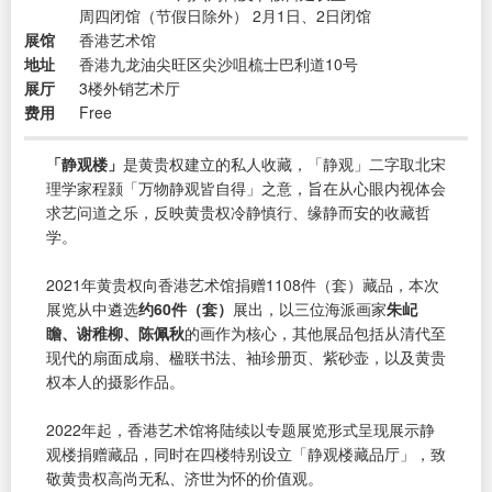
周四闭馆（节假日除外） 2月1日、2日闭馆
展馆
香港艺术馆
地址
香港九龙油尖旺区尖沙咀梳士巴利道10号
展厅
3楼外销艺术厅
费用
Free
「静观楼」
是黄贵权建立的私人收藏，「静观」二字取北宋
理学家程颢「万物静观皆自得」之意，旨在从心眼内视体会
求艺问道之乐，反映黄贵权冷静慎行、缘静而安的收藏哲
学。
2021年黄贵权向香港艺术馆捐赠1108件（套）藏品，本次
展览从中遴选
约60件（套）
展出，以三位海派画家
朱屺
瞻、谢稚柳、陈佩秋
的画作为核心，其他展品包括从清代至
现代的扇面成扇、楹联书法、袖珍册页、紫砂壶，以及黄贵
权本人的摄影作品。
2022年起，香港艺术馆将陆续以专题展览形式呈现展示静
观楼捐赠藏品，同时在四楼特别设立「静观楼藏品厅」，致
敬黄贵权高尚无私、济世为怀的价值观。