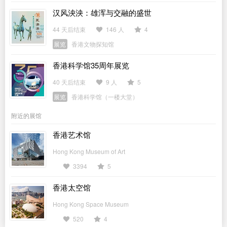
汉风泱泱：雄浑与交融的盛世
44 天后结束
146 人
4
展览
香港文物探知馆
香港科学馆35周年展览
40 天后结束
9 人
5
展览
香港科学馆（一楼大堂）
附近的展馆
香港艺术馆
Hong Kong Museum of Art
3394
5
香港太空馆
Hong Kong Space Museum
520
4