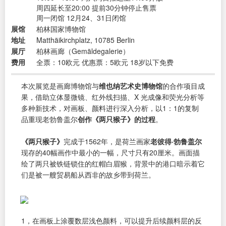
周四延长至20:00 提前30分钟停止售票
周一闭馆 12月24、31日闭馆
展馆
柏林国家博物馆
地址
Matthäikirchplatz, 10785 Berlin
展厅
柏林画廊（Gemäldegalerie）
费用
全票：10欧元 优惠票：5欧元 18岁以下免费
本次展览是画廊博物馆与
维也纳艺术史博物馆
的合作项目成
果，借助立体显微镜、红外线扫描、X 光成像和荧光分析等
多种新技术，对画板、颜料进行深入分析，以1：1的复制
品重现老勃鲁盖尔
创作《两只猴子》的过程
。
《两只猴子》
完成于1562年，是荷兰画家
老彼得·勃鲁盖尔
现存的40幅画作中最小的一幅，尺寸只有20厘米。画面描
绘了两只被铁链锁住的红帽白眉猴，背景中的港口暗示着它
们是被一艘贸易船从西非的故乡带到荷兰。
1，在画板上涂覆数层浅色颜料，可以提升后续颜料层的反