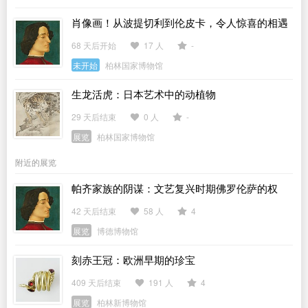
肖像画！从波提切利到伦皮卡，令人惊喜的相遇
68 天后开始
17 人
-
未开始
柏林国家博物馆
生龙活虎：日本艺术中的动植物
29 天后结束
0 人
-
展览
柏林国家博物馆
附近的展览
帕齐家族的阴谋：文艺复兴时期佛罗伦萨的权
力、暴行与艺术
42 天后结束
58 人
4
展览
博德博物馆
刻赤王冠：欧洲早期的珍宝
409 天后结束
191 人
4
展览
柏林新博物馆