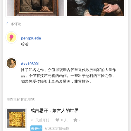
2
条评论
pengxuetia
哈哈
dxx198001
除了知名之作，亦值得观摩古代至近代欧洲画家的大量作
品，不仅有技艺完善的画作。一些出乎意料的古怪之作。
如果热爱传统架上绘画及壁画，非常推荐。
展馆里的其他展览
成吉思汗：蒙古人的世界
73 天后开始
0 人
-
未开始
柏林国家博物馆