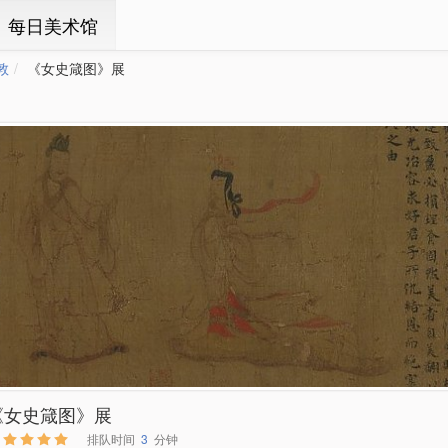
ㆍ每日美术馆
敦
《女史箴图》展
《女史箴图》展
排队时间
3
分钟