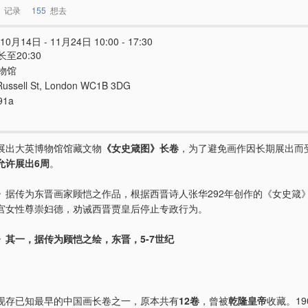
记录
155
想去
10月14日 - 11月24日 10:00 - 17:30
至20:30
物馆
Russell St, London WC1B 3DG
91a
展出大英博物馆馆藏文物
《女史箴图》长卷
，为了避免画作因长期展出而
允许展出6周
。
》
据传为东晋画家顾恺之作品，根据西晋诗人张华292年创作的《女史箴
宫女性尊崇妇德，劝诫西晋贾皇后停止专政行为。
》其一，据传为顾恺之绘，东晋，5-7世纪
现存已知最早的中国画长卷之一，原本共有
12卷
，曾被
乾隆皇帝
收藏。19