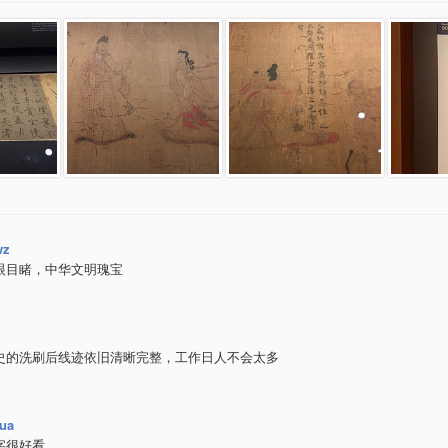
wz
眼目睹，中华文明瑰宝
史的洗刷后线迹依旧清晰完整，工作日人不会太多
hua
字很好看