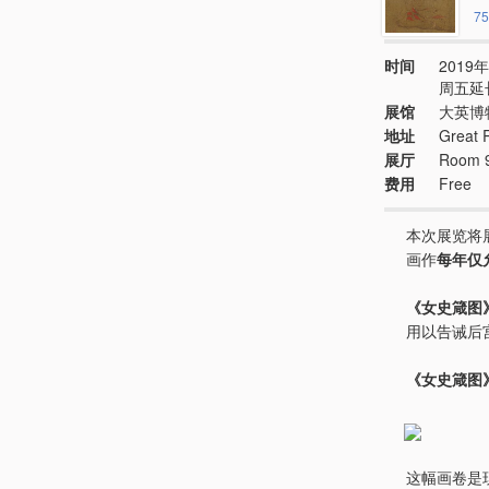
75
时间
2019年
周五延长
展馆
大英博
地址
Great 
展厅
Room 
费用
Free
本次展览将
画作
每年仅
《女史箴图
用以告诫后
《女史箴图
这幅画卷是