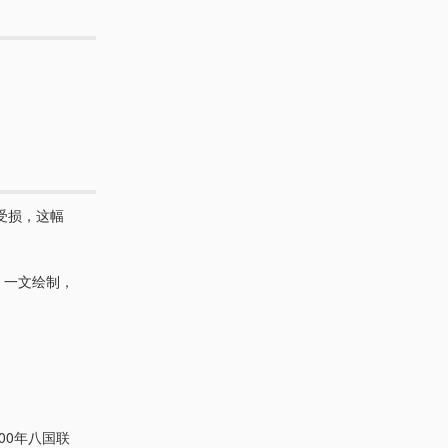
受损，这幅
》一文绘制，
00年八国联