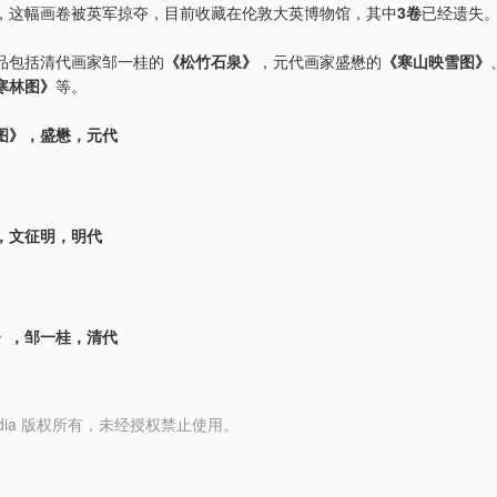
，这幅画卷被英军掠夺，目前收藏在伦敦大英博物馆，其中
3卷
已经遗失
品包括清代画家邹一桂的
《松竹石泉》
，元代画家盛懋的
《寒山映雪图》
寒林图》
等。
图》，盛懋，元代
，文征明，明代
》，邹一桂，清代
y Media 版权所有，未经授权禁止使用。