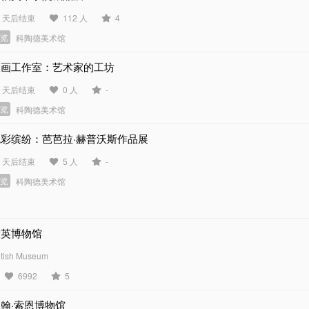
3 天后结束
112 人
4
展览
科陶德美术馆
版画工作室：艺术家的工坊
6 天后结束
0 人
-
展览
科陶德美术馆
色彩缤纷：芭芭拉·赫普沃斯作品展
9 天后结束
5 人
-
展览
科陶德美术馆
大英博物馆
itish Museum
6992
5
翰·索恩博物馆