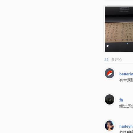
22
条评论
betterl
有幸亲
魚
经过历
hailey
乾隆的