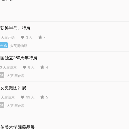
「朝鲜半岛」特展
4 天后开始
3 人
-
未开始
大英博物馆
国独立250周年特展
13 天后结束
8 人
4
展览
大英博物馆
《女史箴图》展
6 天后结束
99 人
5
展览
大英博物馆
巴伯美术学院藏品展