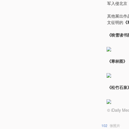
军入侵北京
其他展出作
文征明的
《
《映雪读书
《寒林图》
《松竹石泉
© iDail
102
张照片