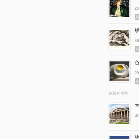
2
3
2
附近的展馆
Br
约