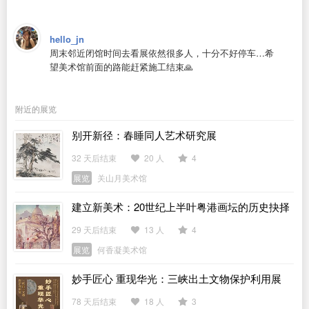
hello_jn
周末邻近闭馆时间去看展依然很多人，十分不好停车…希
望美术馆前面的路能赶紧施工结束🙏
附近的展览
别开新径：春睡同人艺术研究展
32 天后结束
20 人
4
展览
关山月美术馆
建立新美术：20世纪上半叶粤港画坛的历史抉择
29 天后结束
13 人
4
展览
何香凝美术馆
妙手匠心 重现华光：三峡出土文物保护利用展
78 天后结束
18 人
3