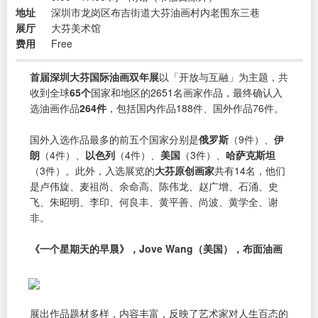
地址
深圳市龙岗区布吉街道大芬油画村内老围东三巷
展厅
大芬美术馆
费用
Free
首届深圳大芬国际油画双年展
以「开放与互融」为主题，共
收到全球
65个
国家和地区的2651名画家作品，最终确认入
选油画作品
264件
，包括国内作品188件、国外作品76件。
国外入选作品最多的前五个国家分别是
俄罗斯
（9件）、
伊
朗
（4件）、
以色列
（4件）、
美国
（3件）、
哈萨克斯坦
（3件）。此外，入选展览的
大芬原创画家
共有14名，他们
是卢伟旋、麦祖尚、余命高、陈伟龙、赵广增、石涌、史
飞、朱昭明、李印、何良丰、黄平善、尚波、黄学全、谢
非。
《一个星期天的早晨》，Jove Wang（美国），布面油画
展出作品题材多样，内容丰富，反映了艺术家对人生百态的