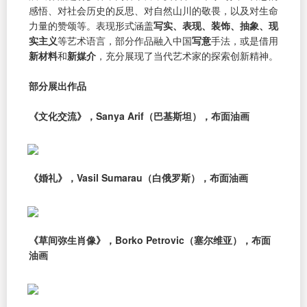
感悟、对社会历史的反思、对自然山川的敬畏，以及对生命
力量的赞颂等。表现形式涵盖
写实、表现、装饰、抽象、现
实主义
等艺术语言，部分作品融入中国
写意
手法，或是借用
新材料
和
新媒介
，充分展现了当代艺术家的探索创新精神。
部分展出作品
《文化交流》，Sanya Arif（巴基斯坦），布面油画
《婚礼》，Vasil Sumarau（白俄罗斯），布面油画
《草间弥生肖像》，Borko Petrovic（塞尔维亚），布面
油画