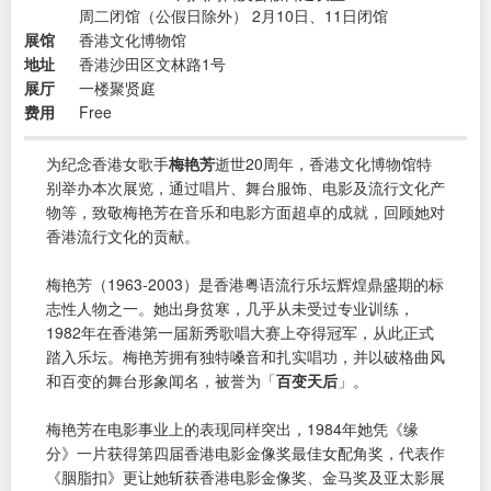
周二闭馆（公假日除外） 2月10日、11日闭馆
展馆
香港文化博物馆
地址
香港沙田区文林路1号
展厅
一楼聚贤庭
费用
Free
为纪念香港女歌手
梅艳芳
逝世20周年，香港文化博物馆特
别举办本次展览，通过唱片、舞台服饰、电影及流行文化产
物等，致敬梅艳芳在音乐和电影方面超卓的成就，回顾她对
香港流行文化的贡献。
梅艳芳（1963-2003）是香港粤语流行乐坛辉煌鼎盛期的标
志性人物之一。她出身贫寒，几乎从未受过专业训练，
1982年在香港第一届新秀歌唱大赛上夺得冠军，从此正式
踏入乐坛。梅艳芳拥有独特嗓音和扎实唱功，并以破格曲风
和百变的舞台形象闻名，被誉为「
百变天后
」。
梅艳芳在电影事业上的表现同样突出，1984年她凭《缘
分》一片获得第四届香港电影金像奖最佳女配角奖，代表作
《胭脂扣》更让她斩获香港电影金像奖、金马奖及亚太影展