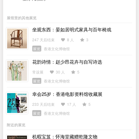
展馆里的其他展览
坐观东西：晏如居明式家具与百年椅戏
247 天后结束
8 人
3
展览
香港文化博物馆
花韵诗情：赵少昂花卉与自写诗选
常设展
30 人
5
展览
香港文化博物馆
幸会25岁：香港电影资料馆收藏展
233 天后结束
17 人
5
展览
香港文化博物馆
附近的展览
机暇宝笈：怀海堂藏赠乾隆文物