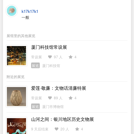
k17k17k1
一般
展馆里的其他展览
厦门科技馆常设展
常设展
97 人
4
展览
厦门科技馆
附近的展览
爱莲·敬廉：文物话清廉特展
常设展
89 人
4
展览
厦门市博物馆
山河之间：银川地区历史文物展
9 天后结束
20 人
4