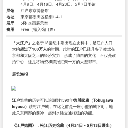
4月9日、4月16日、4月23日、5月7日闭馆
展馆
江户东京博物馆
地址
東京都墨田区横網1-4-1
展厅
5楼 企画展示室
费用
Free（需入馆门票）
「大江户」
之名于18世纪中期出现在史料中，是江户人口
大约
超过了100万人
的时期。此时的
江户
已经具备了凌驾在
京都和大阪之上的经济实力，形成了独自的文化，不仅是政
治中心，还是将物资和情报汇聚一方的大型都市。
展览海报
江户
繁荣的历史可以追溯到1590年
德川家康（Tokugawa
Ieyasu）
获封江户城，在此之前是一座小型的城下町，地
处关东南部的要冲，起到水陆交通枢纽的功能。
《江戸始图》，松江历史馆藏（4月24日～5月13日展出）