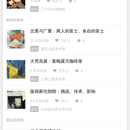
常设展
622 人
5
展览
江户东京博物馆
附近的展览
北斋与广重：两人的富士、各自的富士
13 天后结束
105 人
5
展览
墨田北斋美术馆
大梵高展：夜晚露天咖啡座
2 天后结束
373 人
4
展览
上野之森美术馆
版画家伦勃朗：挑战、传承、影响
44 天后结束
33 人
5
展览
日本国立西洋美术馆
附近的展馆