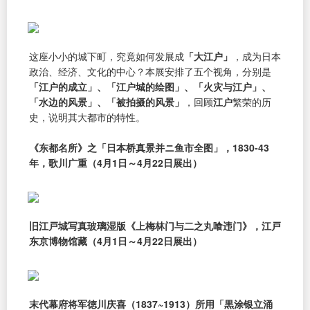
这座小小的城下町，究竟如何发展成
「大江户」
，成为日本
政治、经济、文化的中心？本展安排了五个视角，分别是
「江户的成立」、「江户城的绘图」、「火灾与江户」、
「水边的风景」、「被拍摄的风景」
，回顾
江户
繁荣的历
史，说明其大都市的特性。
《东都名所》之「日本桥真景并ニ鱼市全图」，1830-43
年，歌川广重（4月1日～4月22日展出）
旧江戸城写真玻璃湿版《上梅林门与二之丸喰违门》，江戸
东京博物馆藏（4月1日～4月22日展出）
末代幕府将军徳川庆喜（1837~1913）所用「黒涂银立涌