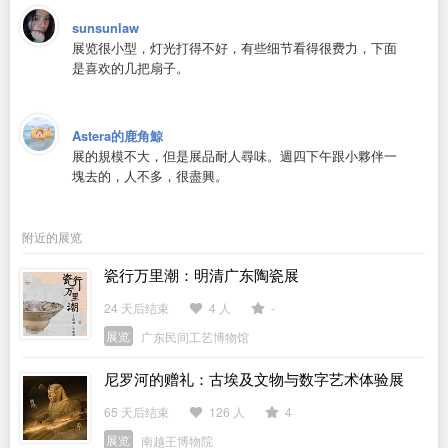
sunsunlaw
展览很小型，灯光打得不好，有些细节看得很费力，下面
是喜欢的几把扇子。
Astera的鹿角鯨
展的規模不大，但是展品耐人尋味。週四下午跟小夥伴一
塊去的，人不多，很盡興。
附近的展览
瓷行万里潮：明清广东陶瓷展
24 天后结束
4 人
-
展览
广东民间工艺博物馆
尼罗河的赠礼：古埃及文物与数字艺术体验展
65 天后结束
126 人
4
展览
南越王博物院