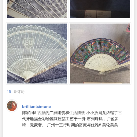
15
条评论
brilliantsimone
陈家祠# 古派的广府建筑和生活情致 小小折扇竟浓缩了古
代牙雕描金彩绘髹漆压箔工艺于一身 市列珠玑，户盈罗
绮，竞豪奢。 广州十三行时期的富庶与优雅# 美轮美奂