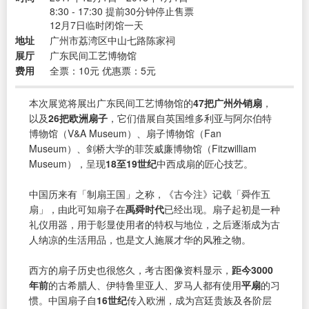
8:30 - 17:30 提前30分钟停止售票
12月7日临时闭馆一天
地址
广州市荔湾区中山七路陈家祠
展厅
广东民间工艺博物馆
费用
全票：10元 优惠票：5元
本次展览将展出广东民间工艺博物馆的
47把广州外销扇
，
以及
26把欧洲扇子
，它们借展自英国维多利亚与阿尔伯特
博物馆（V&A Museum）、扇子博物馆（Fan
Museum）、剑桥大学的菲茨威廉博物馆（Fitzwilliam
Museum），呈现
18至19世纪
中西成扇的匠心技艺。
中国历来有「制扇王国」之称，《古今注》记载「舜作五
扇」，由此可知扇子在
禹舜时代
已经出现。扇子起初是一种
礼仪用器，用于彰显使用者的特权与地位，之后逐渐成为古
人纳凉的生活用品，也是文人施展才华的风雅之物。
西方的扇子历史也很悠久，考古图像资料显示，
距今3000
年前
的古希腊人、伊特鲁里亚人、罗马人都有使用
平扇
的习
惯。中国扇子自
16世纪
传入欧洲，成为宫廷贵族及各阶层