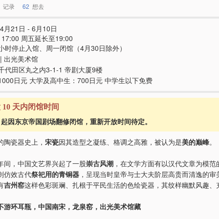
记录
62
想去
4月21日 - 6月10日
 - 17:00 周五延长至19:00
小时停止入馆、周一闭馆（4月30日除外）
| 出光美术馆
千代田区丸之内3-1-1 帝剧大厦9楼
1000日元 大学及高中生：700日元 中学生以下免费
意 10 天内闭馆时间
1月起因东京帝国剧场翻修闭馆，重新开放时间待定。
的陶瓷器史上，
宋瓷
因其造型之凝练、格调之高雅，被认为是
美的巅峰
。
年间，中国文艺界兴起了一股
崇古风潮
，在文学方面有以汉代文章为模范
则仿效古代
祭祀用的青铜器
，呈现当时皇帝与士大夫阶层高贵而清逸的审
有
吉州窑
这样色彩斑斓、扎根于平民生活的色绘瓷器，其纹样幽默风趣、
不游环耳瓶，中国南宋，龙泉窑，出光美术馆藏