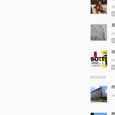
4
4
5
附近的展馆
闭
Id