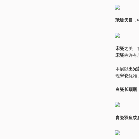
玳玻天目，
宋瓷
之美，
宋瓷
称许有
本展以
出光美
现
宋瓷
优雅
白瓷长颈瓶
青瓷双鱼纹