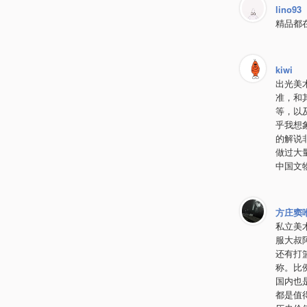
lino93
精品都
kiwi
出光美
准，和
等，以
乎我想
的解说
做过大
中国文
方庄窦
私立美
服大叔
还有打
称。比
国内也
都是值