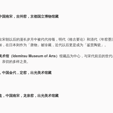
中国南宋，吉州窑，京都国立博物馆藏
在宋朝以后的漫长岁月中被代代传颂，明代《格古要论》和清代《年窑墨
加，在日本则作为「唐物」被珍藏，近代以后更是成为「鉴赏陶瓷」。
术馆（Idemitsu Museum of Arts）
馆藏品为中心，与宋代前后的世代
、亲切的多样之美。
，中国金代，定窑，出光美术馆藏
盘，中国南宋，龙泉窑，出光美术馆藏