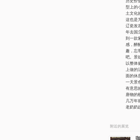
历史价
型上的
土文化
这也是
辽瓷发
年去国
到一款
感，醉
趣，忘
吧。景
以整体
上做的
面的休
一天景
有意思
唐物的横
几万年
老奶奶
附近的展览