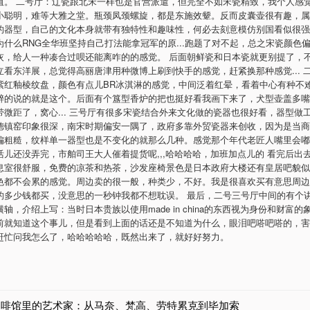
值。 二号厅：辽瓷跟北宋一样也是官营派遣，但完全不如宋瓷精致，我个人感
小聪明，难等大雅之堂。瓶颈凤颈螺旋，都是东施效颦。反而皮囊壶很有趣，属
的器型，自己的文化本身就带有独特性和趣味性，何必去刻意模仿别国看似很强
为什么RNG全华班坚持自己打法能拿冠军的原...跑题了对不起，总之宋瓷颜色
灰，给人一种凑合过呗还能离咋的的感觉。 后面朝鲜瓷和日本瓷就更别提了，不值
立看东洋展，总觉得高丽唐津用种微博上刷到快手的感觉，赶紧换那种感觉... 
紫红釉棱纹盘，颜色有点儿BR冰淇淋的感觉，中间泛着红晕，看着中心有种不
醉的说的就是这个。后面有个簋型香炉的把也挺好看我画下来了，犬型壶盖多嘴
带微距了，窝心... 三号厅有很多宋瓷结合外来文化做的瓷器也很好看，器型做
德镇窑印象很深，南宋时期偏安一隅了，政府多靠外贸瓷器来创收，因为是当商
偏粗糙，纹样单一器型也是不变化的就那么几种。感觉那个年代老匠人嘴里会嘟
活儿还没弄完，市舶司王大人催着提货呢,,,哈哈哈哈，加班加点儿的 看完后出
息室很舒服，免费的凉茶和热茶，沙发座椅景色是日本政府大楼还有皇居吧貌似
色都不会累的感觉。周边卖的很一般，种类少，不好。我是很喜欢买有意思周边
的多少钱都买，没意思的一秒钟我都不想耽误。 最后，二号三号厅中间的有个
轴，介绍上写：当时日本贵族以使用made in china的东西视为身份和财富
前就知道这个事儿，但是看到上面的话还是不知道为什么，眼泪吧嗒吧嗒的，害
赶忙问我怎么了，哈哈哈哈哈，既然出来了，就好好努力。
咖啡馆里的艺术家：从马奈、梵高、劳特累克到毕加索