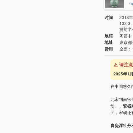
18
时间
2018年
10:00
提前半
展馆
闭馆中 
地址
東京都
费用
全票：
⚠️ 请注
2025年
在中国悠久
北宋到南宋
动」，
瓷器
面，宋朝还
青瓷浮牡丹