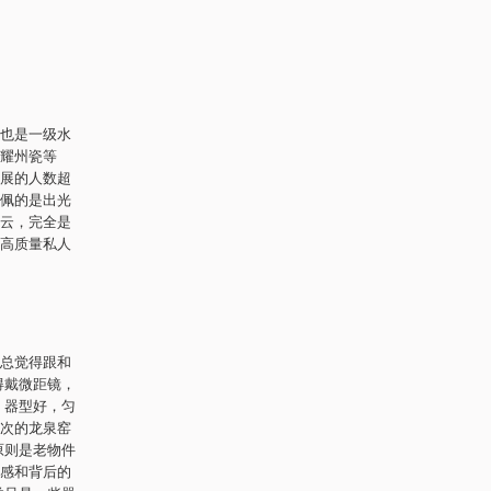
也是一级水
耀州瓷等
展的人数超
佩的是出光
云，完全是
高质量私人
总觉得跟和
得戴微距镜，
，器型好，匀
次的龙泉窑
原则是老物件
感和背后的