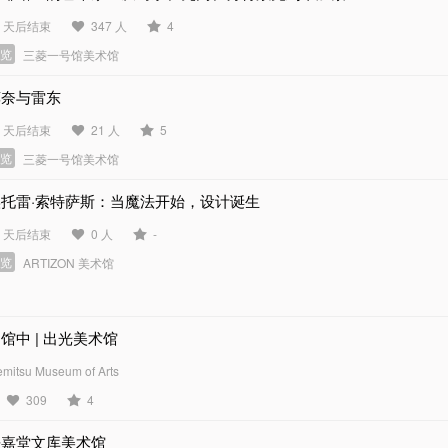
5 天后结束
347 人
4
展览
三菱一号馆美术馆
莫奈与雷东
5 天后结束
21 人
5
展览
三菱一号馆美术馆
埃托雷·索特萨斯：当魔法开始，设计诞生
6 天后结束
0 人
-
展览
ARTIZON 美术馆
馆中 | 出光美术馆
emitsu Museum of Arts
309
4
静嘉堂文库美术馆