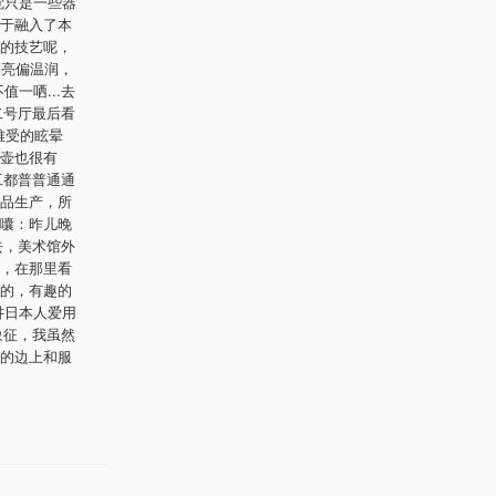
觉只是一些器
于融入了本
的技艺呢，
偏亮偏温润，
一哂...去
二号厅最后看
难受的眩晕
壶也很有
工都普普通通
品生产，所
囔：昨儿晚
去，美术馆外
，在那里看
的，有趣的
讲日本人爱用
的象征，我虽然
的边上和服