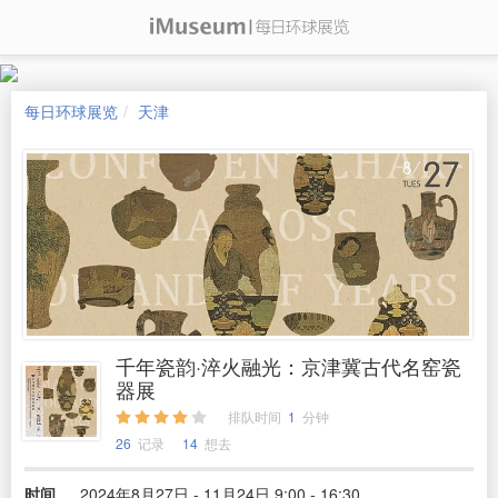
每日环球展览
天津
千年瓷韵·淬火融光：京津冀古代名窑瓷
器展
排队时间
1
分钟
26
记录
14
想去
时间
2024年8月27日 - 11月24日 9:00 - 16:30