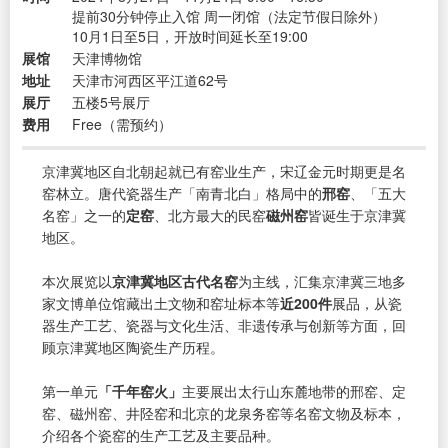
提前30分钟停止入馆 周一闭馆（法定节假日除外）
10月1日至5日，开放时间延长至19:00
展馆
天津博物馆
地址
天津市河西区平江道62号
展厅
五楼5号展厅
费用
Free（需预约）
京津冀地区自北朝起就已有窑业生产，宋辽金元时期更是名
窑林立。唐代瓷器生产「南青北白」格局中的
邢窑
、「五大
名窑」之一的
定窑
、北方最大的民窑
磁州窑
皆诞生于京津冀
地区。
本次展览以
京津冀地区古代名窑
为主线，汇集京津冀三地多
家文博单位馆藏出土文物和窑址标本等
近200件
展品，从瓷
器生产工艺、瓷器与文化生活、非遗传承与创新等方面，回
顾京津冀地区陶瓷生产历程。
第一单元
「千年窑火」
主要展出太行山东麓地带的邢窑、定
窑、磁州窑、井陉窑和北京的龙泉务窑等名窑文物及标本，
介绍各个瓷窑的生产工艺及主要品种。