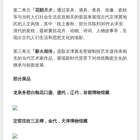
第二单元
「花朝月夕」
通过茶具、酒具、香具、造像、瓷枕
等与当时人们社会生活息息相关的瓷器来展现古代京津冀地
区的人文风情，其中「枕上春秋」部分共陈列30件从宋至
清代的瓷枕，题材囊括花卉、动物、诗词、人物故事等，呈
现出古代人们生活和思想文化的缩影。
第三单元
「薪火相传」
选取京津冀名窑烧制技艺非遗传承相
关的当代艺术家作品，展现新时代背景下对传统陶瓷文化的
继承与创新发展。
部分展品
龙泉务窑白釉花口盏、盏托，辽代，首都博物馆藏
定窑弦纹三足樽，金代，天津博物馆藏