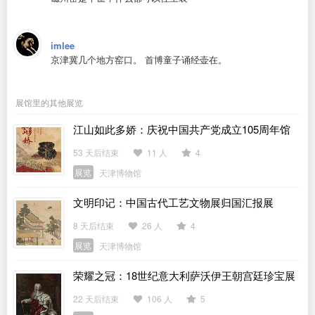
imlee
京津冀几个地方窑口。 首博童子诵经壶在。
展馆里的其他展览
江山如此多娇：庆祝中国共产党成立105周年馆
藏书画特展
53 天后结束
11 人
4
展览
天津博物馆
文明印记：中国古代工艺文物展归国汇报展
8 天后结束
26 人
4
展览
天津博物馆
荣耀之冠：18世纪意大利萨沃伊王朝宫廷珍宝展
22 天后结束
106 人
5