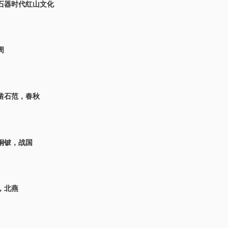
石器时代红山文化
周
凿石范，春秋
铜铍，战国
，北燕