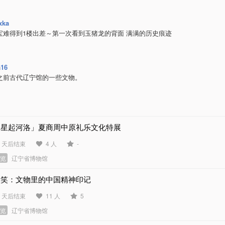
xka
宝难得到1楼出差～第一次看到玉猪龙的背面 满满的历史痕迹
16
之前古代辽宁馆的一些文物。
「星起河洛」夏商周中原礼乐文化特展
6 天后结束
4 人
-
展览
辽宁省博物馆
微笑：文物里的中国精神印记
7 天后结束
11 人
5
展览
辽宁省博物馆