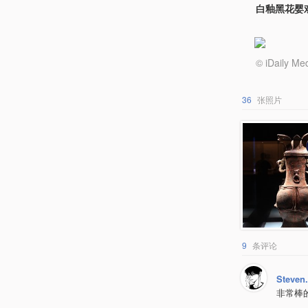
白釉黑花婴
© iDail
36
张照片
9
条评论
Steven.
非常棒