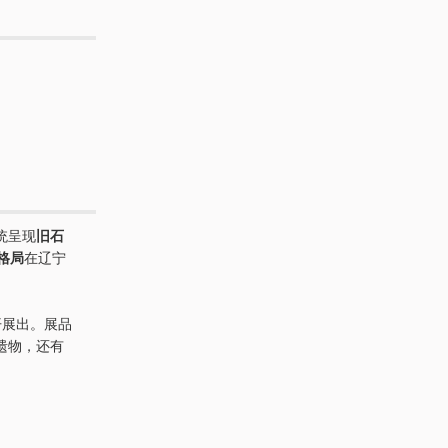
统呈现
旧石
格局
在辽宁
开展出。展品
遗物，还有