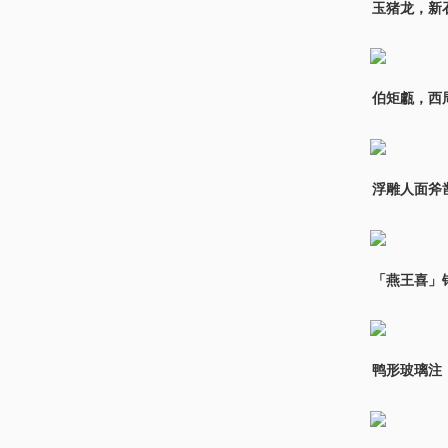
玉猪龙，新
伯矩甗，西
浮雕人面斧
「燕王喜」
鸭形玻璃注