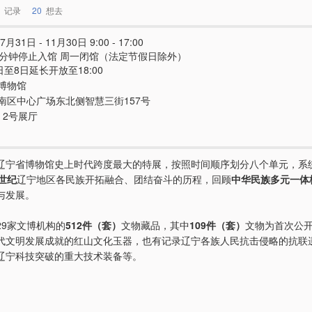
记录
20
想去
7月31日 - 11月30日 9:00 - 17:00
0分钟停止入馆 周一闭馆（法定节假日除外）
日至8日延长开放至18:00
博物馆
南区中心广场东北侧智慧三街157号
、2号展厅
辽宁省博物馆史上时代跨度最大的特展，按照时间顺序划分八个单元，系
世纪
辽宁地区各民族开拓融合、团结奋斗的历程，回顾
中华民族多元一体
与发展。
29家文博机构的
512件（套）
文物藏品，其中
109件（套）
文物为首次公
代文明发展成就的红山文化玉器，也有记录辽宁各族人民抗击侵略的抗联
辽宁科技突破的重大技术装备等。