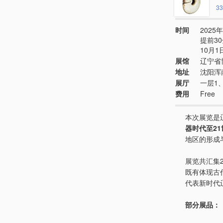
33
时间
2025年
提前3
10月1
展馆
辽宁省
地址
沈阳浑
展厅
一层1
费用
Free
本次展览是
器时代至21
地区的形成
展览共汇集
既有体现古
代表新时代
部分展品：