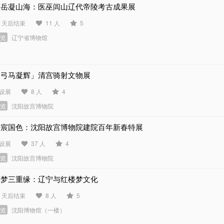
镇岳凝山海：医巫闾山辽代帝陵考古成果展
2 天后结束
11 人
5
展览
辽宁省博物馆
「弓马凝辉」清宫骑射文物展
设展
8 人
4
展览
沈阳故宫博物院
丹宸国色：沈阳故宫博物院建院百年新春特展
设展
37 人
4
展览
沈阳故宫博物院
绘梦三重缘：辽宁与红楼梦文化
0 天后结束
8 人
5
展览
沈阳博物馆（一楼）