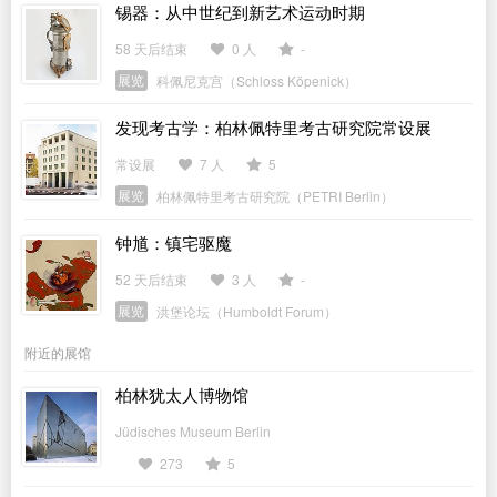
锡器：从中世纪到新艺术运动时期
58 天后结束
0 人
-
展览
科佩尼克宫（Schloss Köpenick）
发现考古学：柏林佩特里考古研究院常设展
常设展
7 人
5
展览
柏林佩特里考古研究院（PETRI Berlin）
钟馗：镇宅驱魔
52 天后结束
3 人
-
展览
洪堡论坛（Humboldt Forum）
附近的展馆
柏林犹太人博物馆
Jüdisches Museum Berlin
273
5