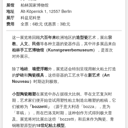
展馆
柏林国家博物馆
地址
Alt-Köpenick 1, 12557 Berlin
展厅
科盆尼科堡
费用
全票：6欧元 优惠票：3欧元
这一展览将回顾
六百年来
欧洲地区的
造型瓷
艺术，展出
宗
教、人文、民俗
等各种主题的瓷器作品，其中许多展品来自
柏林手工艺博物馆（Kunstgewerbemuseum）
，是首次
对外展示。
除了
地砖
、
墙壁浮雕
外，展览还会特别呈现用耐火粘土打造
的
炉砖
和
陶瓷模具
，这些容器的工艺水平在
新艺术（Art
Nouveau）
时期达到极致。
小型陶瓷雕塑
在展览中亦占据很大比例。早在文艺复兴时
期，艺术家们便开始尝试用塑性粘土制造出雕塑的粗稿，它
们被称为
「bozzetti」
（源于意大利语「bozza」，意为
「草稿」），而在巴洛克时期，这种创作方式得到极大普
及。展览将对比展出这些「bozzetti」和后来作为陶瓷、青
铜雕塑原型的
18世纪粘土模型
。