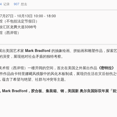
4
记录
907
想去
7月27日 - 10月13日 10:00 - 18:00
馆（不包括法定节假日）
徐汇区龙腾大道3398号
馆（西岸馆）
展出美国艺术家
Mark Bradford
的抽象绘画、拼贴画和雕塑作品，探索
年的演变，展现他对社会矛盾的独特考察。
美术馆（西岸馆）一楼开阔的空间，首次在美国之外展出作品
《密特拉》
。这件作品由卡特里娜飓风残骸中的风化木板制成，展现仍生活在灾后创伤
，蕴含了希望与绝望、社群与冲突等主题。
Mark Bradford，胶合板、集装箱、钢，美国新 奥尔良国际双年展「前