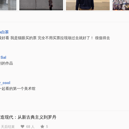
ea白茶
级好看 我是猫眼买的票 完全不用买票拉现场过去就好了！ 很值得去
 Sal
刻的作品
ry_cool
一起看的第一个美术馆
塑造现代：从新古典主义到罗丹
2 天后结束
68 人
5