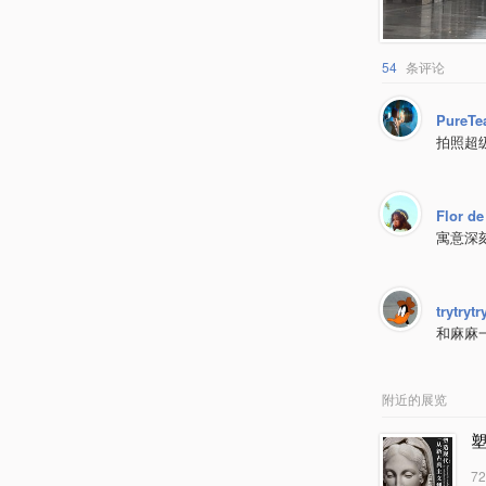
54
条评论
PureT
拍照超
Flor de
寓意深
trytryt
和麻麻
附近的展览
7