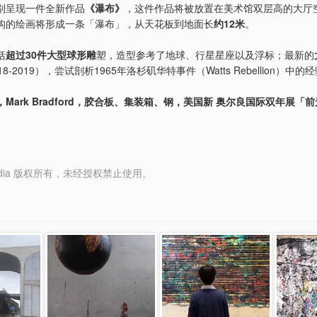
别呈现一件全新作品
《瀑布》
，这件作品将被放置在美术馆双层高的大厅
构的绘画将形成一条「瀑布」，从天花板到地面长
约12米
。
括
超过30件大型球形雕
塑，造型参考了地球、行星星座以及浮标；最新的
18-2019），尝试剖析1965年洛杉矶华特事件（Watts Rebellion）中的
Mark Bradford，胶合板、集装箱、钢，美国新 奥尔良国际双年展「前
y Media 版权所有，未经授权禁止使用。