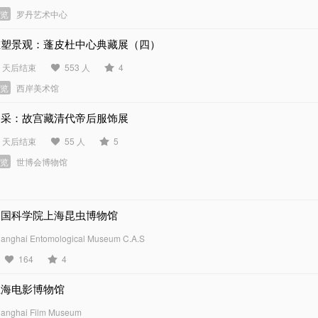
展览
罗丹艺术中心
重塑景观：蓬皮杜中心典藏展（四）
2 天后结束
553 人
4
展览
西岸美术馆
国采：故宫藏清代帝后服饰展
1 天后结束
55 人
5
展览
世博会博物馆
中国科学院上海昆虫博物馆
anghai Entomological Museum C.A.S
164
4
上海电影博物馆
anghai Film Museum