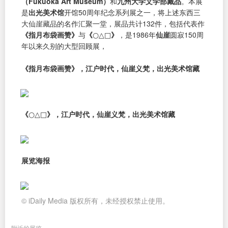
（Fukuoka Art Museum）
和
九州大学文学部藏品
。本展
是
出光美术馆
开馆50周年纪念系列展之一，将上述东西三
大仙崖藏品的名作汇聚一堂，展品共计132件，包括代表作
《指月布袋画赞》
与
《○△□》
，是1986年
仙崖
圆寂150周
年以来久别的大型回顾展，
《指月布袋画赞》，江户时代，仙崖义梵，出光美术馆藏
《○△□》，江户时代，仙崖义梵，出光美术馆藏
展览海报
© iDaily Media 版权所有，未经授权禁止使用。
附近的展览