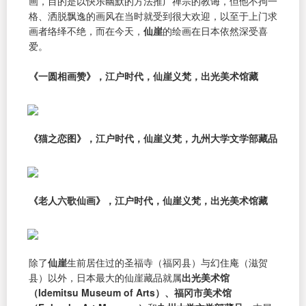
画，目的是以快乐幽默的方法推广禅宗的教诲，但他不拘一
格、洒脱飘逸的画风在当时就受到很大欢迎，以至于上门求
画者络绎不绝，而在今天，
仙崖
的绘画在日本依然深受喜
爱。
《一圆相画赞》，江户时代，仙崖义梵，出光美术馆藏
《猫之恋图》，江户时代，仙崖义梵，九州大学文学部藏品
《老人六歌仙画》，江户时代，仙崖义梵，出光美术馆藏
除了
仙崖
生前居住过的圣福寺（福冈县）与幻住庵（滋贺
县）以外，日本最大的仙崖藏品就属
出光美术馆
（Idemitsu Museum of Arts）、福冈市美术馆