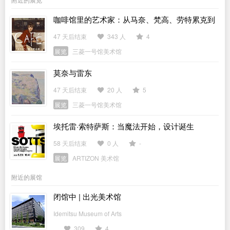
咖啡馆里的艺术家：从马奈、梵高、劳特累克到
毕加索
47 天后结束
343 人
4
展览
三菱一号馆美术馆
莫奈与雷东
47 天后结束
20 人
5
展览
三菱一号馆美术馆
埃托雷·索特萨斯：当魔法开始，设计诞生
58 天后结束
0 人
-
展览
ARTIZON 美术馆
附近的展馆
闭馆中 | 出光美术馆
Idemitsu Museum of Arts
309
4