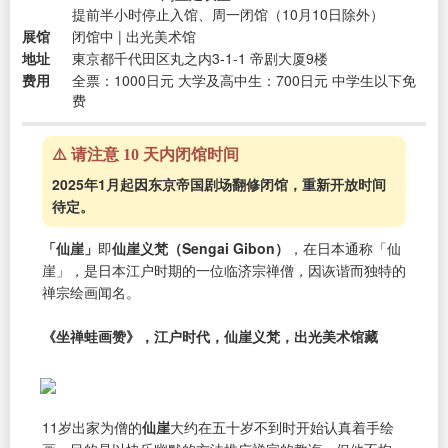
提前半小时停止入馆、周一闭馆（10月10日除外）
展馆
闭馆中 | 出光美术馆
地址
東京都千代田区丸之内3-1-1 帝剧大厦9楼
费用
全票：1000日元 大学及高中生：700日元 中学生以下免
费
⚠️ 请注意 10 天内闭馆时间
2025年1月起因东京帝国剧场翻修闭馆，重新开放时间
待定。
「仙崖」
即
仙崖义梵（Sengai Gibon）
，在日本通称「仙
崖」，是日本江户时期的一位临济宗禅僧，因诙谐而独特的
禅宗绘画闻名。
《坐禅蛙画赞》，江户时代，仙崖义梵，出光美术馆藏
11岁出家为僧的
仙崖
大约在五十岁不到时开始认真着手绘