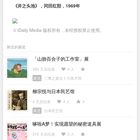
《井之头池》，冈田红阳，1969年
© iDaily Media 版权所有，未经授权禁止使用。
附近的展览
「山胁百合子的工作室」展
284 天后结束
9 人
-
展览
三鹰之森吉卜力美术馆
柳宗悦与日本民艺馆
4 天后结束
4 人
4
展览
日本民艺馆
哆啦A梦！实现愿望的秘密道具展
316 天后结束
5 人
-