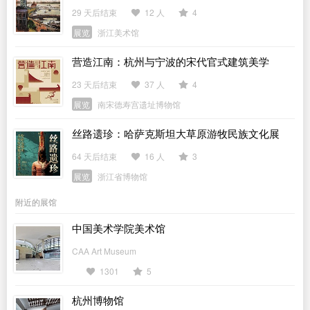
29 天后结束
12 人
4
展览
浙江美术馆
营造江南：杭州与宁波的宋代官式建筑美学
23 天后结束
37 人
4
展览
南宋德寿宫遗址博物馆
丝路遗珍：哈萨克斯坦大草原游牧民族文化展
64 天后结束
16 人
3
展览
浙江省博物馆
附近的展馆
中国美术学院美术馆
CAA Art Museum
1301
5
杭州博物馆