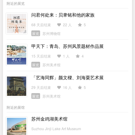
附近的展览
问君何处来：贝聿铭和他的家族
68 天后结束
22 人
5
展览
苏州博物馆
甲天下：青岛、苏州风景题材作品展
15 天后结束
1 人
4
展览
苏州美术馆
「艺海同辉」颜文樑、刘海粟艺术展
29 天后结束
16 人
5
展览
苏州美术馆
附近的展馆
苏州金鸡湖美术馆
Suzhou Jinji Lake Art Museum