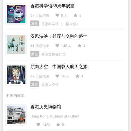
香港科学馆35周年展览
37 天后结束
9 人
5
展览
香港科学馆（一楼大堂）
汉风泱泱：雄浑与交融的盛世
41 天后结束
146 人
4
展览
香港文物探知馆
航向太空：中国载人航天之旅
49 天后结束
16 人
4
展览
香港太空馆
附近的展馆
香港历史博物馆
Hong Kong Museum of History
1428
5