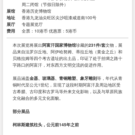
周二闭馆（节假日除外）
展馆
香港历史博物馆
地址
香港九龙油尖旺区尖沙咀漆咸道南100号
展厅
专题展览厅
费用
全票：10港币 优惠票：5港币
本次展览将展出
阿富汗国家博物馆
珍藏的
231件/套
文物，展
品来自法罗尔丘地、阿伊哈努姆、蒂拉丘地（黄金之丘）和
贝格拉姆等四个考古遗址的出土品，印证了处于丝绸之路十
字路口的阿富汗，对东西方文明交流的促进作用。
展品涵盖
金器、玻璃器、青铜雕塑、象牙雕刻
等，年代从青
铜时代至公元1世纪，呈现了这段时期阿富汗及周边地区受
古希腊、古印度和古罗马等外来文化影响，以及与草原民族
文化融合的多元文化面貌。
部分展品
柯林斯建筑柱头，公元前145年之前