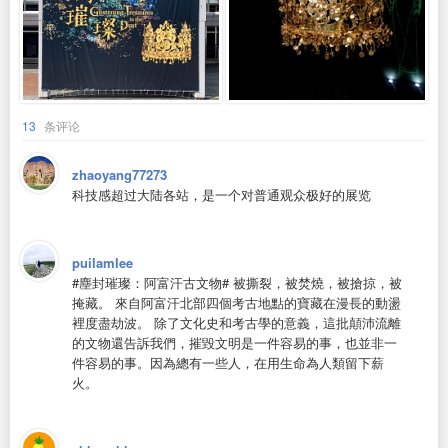
13
条评论
zhaoyang77273
科技感超过大陆各站，是一个对普通观众极好的展览
puilamlee
#塵封璀璨：阿富汗古文物# 被撕裂，被焚燒，被搶掠，被
掩藏。 來自阿富汗北部四個考古地點的寶藏在漫長的動盪
裡度盡劫波。 除了文化史和考古學的意義，這批顛沛流離
的文物還告訴我們，摧毀文明是一件容易的事，也並非一
件容易的事。因為總有一些人，在用生命為人類留下薪
火。