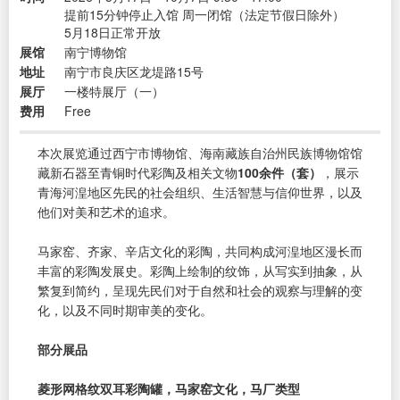
提前15分钟停止入馆 周一闭馆（法定节假日除外）
5月18日正常开放
展馆
南宁博物馆
地址
南宁市良庆区龙堤路15号
展厅
一楼特展厅（一）
费用
Free
本次展览通过西宁市博物馆、海南藏族自治州民族博物馆馆
藏新石器至青铜时代彩陶及相关文物
100余件（套）
，展示
青海河湟地区先民的社会组织、生活智慧与信仰世界，以及
他们对美和艺术的追求。
马家窑、齐家、辛店文化的彩陶，共同构成河湟地区漫长而
丰富的彩陶发展史。彩陶上绘制的纹饰，从写实到抽象，从
繁复到简约，呈现先民们对于自然和社会的观察与理解的变
化，以及不同时期审美的变化。
部分展品
菱形网格纹双耳彩陶罐，马家窑文化，马厂类型