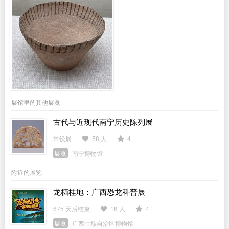
展馆里的其他展览
古代与近现代南宁历史陈列展
常设展
58 人
4
展览
南宁博物馆
附近的展览
龙栖桂地：广西恐龙科普展
675 天后结束
18 人
4
展览
广西壮族自治区博物馆