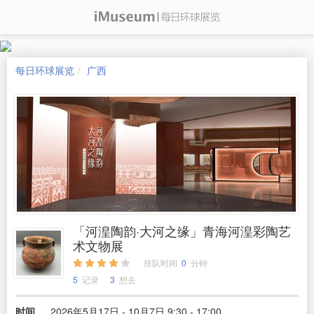
每日环球展览
广西
「河湟陶韵·大河之缘」青海河湟彩陶艺
术文物展
排队时间
0
分钟
5
记录
3
想去
时间
2026年5月17日 - 10月7日 9:30 - 17:00