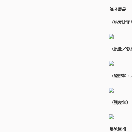
部分展品
《格罗比亚
《质量／弥撒
《秘密客：
《视差室》
展览海报