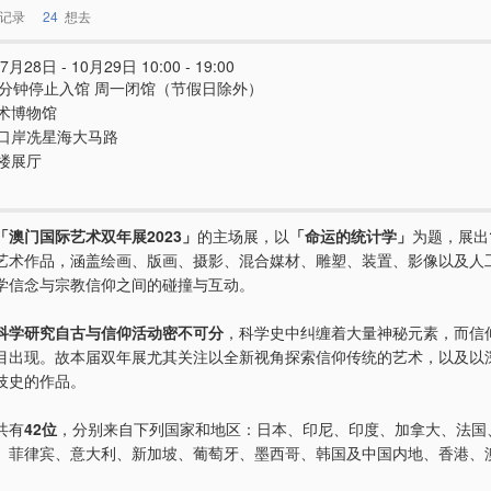
记录
24
想去
7月28日 - 10月29日 10:00 - 19:00
0分钟停止入馆 周一闭馆（节假日除外）
术博物馆
口岸冼星海大马路
楼展厅
「澳门国际艺术双年展2023」
的主场展，以
「命运的统计学」
为题，展出
艺术作品，涵盖绘画、版画、摄影、混合媒材、雕塑、装置、影像以及人
学信念与宗教信仰之间的碰撞与互动。
科学研究自古与信仰活动密不可分
，科学史中纠缠着大量神秘元素，而信
目出现。故本届双年展尤其关注以全新视角探索信仰传统的艺术，以及以
技史的作品。
共有
42位
，分别来自下列国家和地区：日本、印尼、印度、加拿大、法国
、菲律宾、意大利、新加坡、葡萄牙、墨西哥、韩国及中国内地、香港、