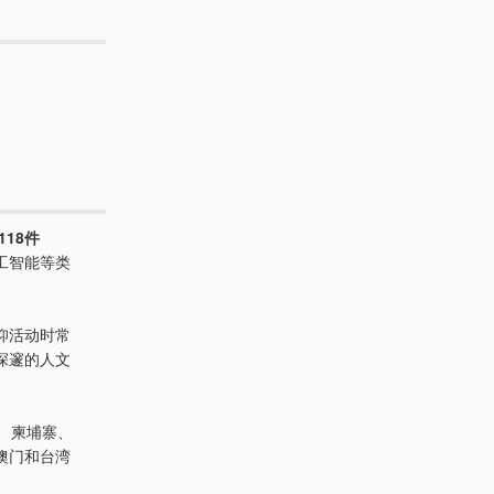
118件
工智能等类
仰活动时常
深邃的人文
、柬埔寨、
澳门和台湾