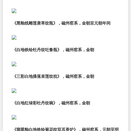
《黑釉线雕莲唐草纹瓶》，磁州窑系，金朝至元朝年间
《白地铁绘牡丹纹吐鲁瓶》，磁州窑系，金朝
《三彩白地搔落束莲纹枕》，磁州窑系，金朝
《白地红绿彩牡丹纹碗》，磁州窑系，金朝
《翡翠釉白地铁绘菊花纹双耳香炉》，磁州窑系，元朝至明