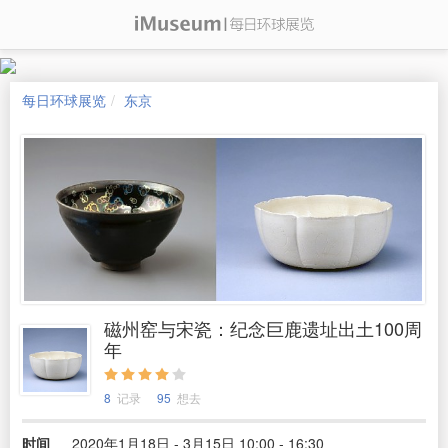
每日环球展览
东京
磁州窑与宋瓷：纪念巨鹿遗址出土100周
年
8
记录
95
想去
时间
2020年1月18日 - 3月15日 10:00 - 16:30