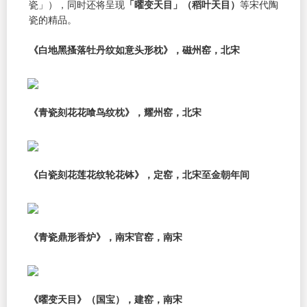
瓷」），同时还将呈现
「曜变天目」（稻叶天目）
等宋代陶
瓷的精品。
《白地黑搔落牡丹纹如意头形枕》，磁州窑，北宋
《青瓷刻花花喰鸟纹枕》，耀州窑，北宋
《白瓷刻花莲花纹轮花钵》，定窑，北宋至金朝年间
《青瓷鼎形香炉》，南宋官窑，南宋
《曜变天目》（国宝），建窑，南宋