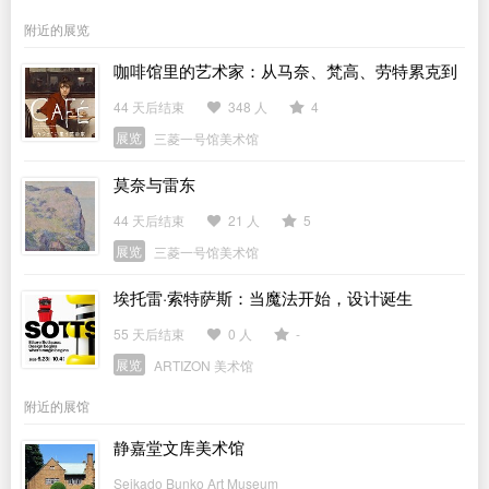
附近的展览
咖啡馆里的艺术家：从马奈、梵高、劳特累克到
毕加索
44 天后结束
348 人
4
展览
三菱一号馆美术馆
莫奈与雷东
44 天后结束
21 人
5
展览
三菱一号馆美术馆
埃托雷·索特萨斯：当魔法开始，设计诞生
55 天后结束
0 人
-
展览
ARTIZON 美术馆
附近的展馆
静嘉堂文库美术馆
Seikado Bunko Art Museum