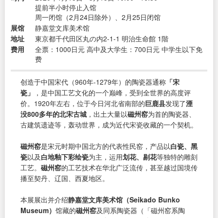
提前半小时停止入馆
周一闭馆（2月24日除外）、2月25日闭馆
展馆
静嘉堂文库美术馆
地址
東京都千代田区丸の内2-1-1 明治生命館 1階
费用
全票：1000日元 高中及大学生：700日元 中学生以下免
费
创造于中国宋代（960年-1279年）的陶瓷器通称
「宋
瓷」
，是中国工艺文化的一个巅峰，受到全世界的高度评
价。1920年左右，位于今日河北省南部的
巨鹿县
发现了
湮
没800多年的北宋古城
，出土大量以
磁州窑
为首的陶瓷器、
古建筑遗迹等，轰动世界，成为近代宋瓷收藏的一个契机。
磁州窑
是宋元时期中国北方的代表性民窑，产品以
白瓷、黑
瓷
以及
白地釉下彩绘瓷
为主，运用
划花、剔花
等独特的雕刻
工艺。
磁州窑
的工艺技术在华北广泛流传，甚至越过国境传
播至契丹、辽国、西夏地区。
本展展出并介绍
静嘉堂文库美术馆（Seikado Bunko
Museum）
馆藏的
磁州窑
及同系陶瓷器（「磁州窑系陶